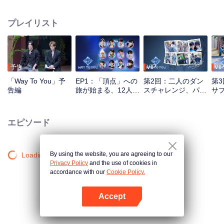
り、リアリティ番組とライブ配信ステージを通じて成長していく。 従来の番
組収録方式を排除し、マルチプラットフォームでの双方向参加システムを導
プレイリスト
入。視聴者は投票や応援を通じて直接アイドル育成に参加でき、初対面から
真のパートナーへと変わっていく過程を見届けることができる。最も人気と
ケミストリーを獲得した最高のペアは、世界舞台での華々しいデビューを掴
み取る——。
予告
VIP
VIP
「Way To You」予
EP1：「頂点」への
第2回：二人のダン
第
告編
旅が始まる、12人の
スチャレンジ、パー
サ
中タイの少年たちが
トナーは準備を！
場
初対面！
エピソード
By using the website, you are agreeing to our
Loading…
Privacy Policy
and the use of cookies in
accordance with our
Cookie Policy.
Accept
Appを開く