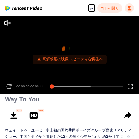
Appを開く
ja
高解像度の映像•スピーディな再生へ
00:00:00
/
00:00:44
Way To You
ウェイ・トゥ・ユーは、史上初の国際共同ボーイズグループ育成リアリティ
ショー。中国とタイから集結した12人の輝く少年たちが、約2か月半にわた
全て