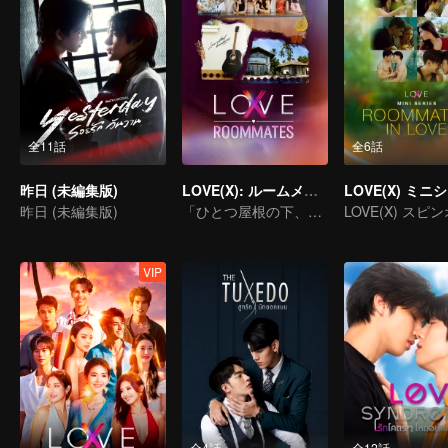
全11話
全6話
昨日 (未編集版)
LOVE(X): ルームメイト
昨日 (未編集版)
「ひとつ屋根の下、心の扉を開く！LOVE(X)ルームメイトスペシャル」
VIP
全4話
全12話