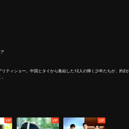
ェア
リティショー。中国とタイから集結した12人の輝く少年たちが、約2
く。
参加システムを導入。視聴者は投票や応援を通じて直接アイドル育成に
とができる。最も人気とケミストリーを獲得した最高のペアは、世界舞
VIP
VIP
VIP