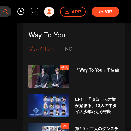
APP
VIP
JA
Way To You
プレイリスト
NG
予告
「Way To You」予告編
EP1：「頂点」への旅
が始まる、12人の中タ
イの少年たちが初対
面！
VIP
第2回：二人のダンスチ