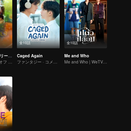
全10話
全10話
LOVE(X) ミニシリーズ：恋するルームメイト
Caged Again
Me and Who
LOVE(X) スピンオフ ミニシリーズ
ファンタジー · コメディー
Me and Who | WeTV Original