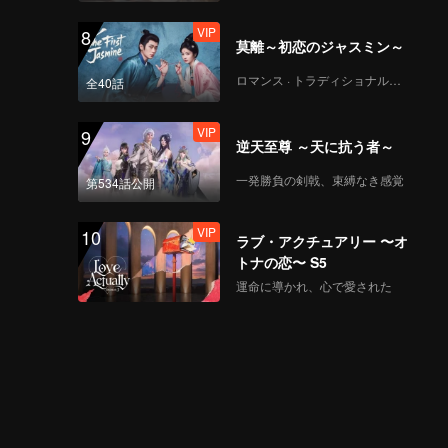
夜、若き俊英たちが頂
VIP
8
上で邂逅する！
莫離～初恋のジャスミン～
ロマンス · トラディショナル・コスチューム
全40話
VIP
EP8特別編-01
VIP
9
逆天至尊 ～天に抗う者～
一発勝負の剣戟、束縛なき感覚
第534話公開
VIP
EP8 特別編-02
VIP
10
ラブ・アクチュアリー 〜オ
トナの恋〜 S5
運命に導かれ、心で愛された
VIP
EP8 追加シーン-03