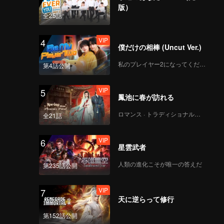
版）
全25話
VIP
第7回：グループ才能審
査発表、未熟から驚嘆
VIP
4
へ
僕だけの相棒 (Uncut Ver.)
私のプレイヤー2になってください
第4話公開
VIP
EP7特別編-01
VIP
5
鳳池に春が訪れる
ロマンス · トラディショナル・コスチューム
全21話
VIP
EP7特別編-02
VIP
6
星雲武者
人類の進化こそが唯一の答えだ
第235話公開
VIP
EP7 追加エピソード-03
VIP
7
天に逆らって修行
第152話公開
VIP
第8回：決勝戦の頂点の