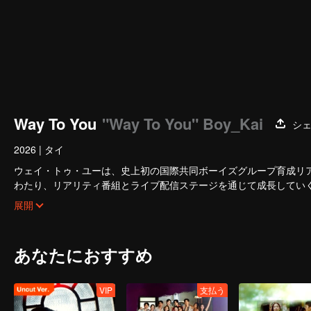
Way To You
"Way To You" Boy_Kai
シ
2026
|
タイ
ウェイ・トゥ・ユーは、史上初の国際共同ボーイズグループ育成リア
わたり、リアリティ番組とライブ配信ステージを通じて成長してい
従来の番組収録方式を排除し、マルチプラットフォームでの双方向
展開
き、初対面から真のパートナーへと変わっていく過程を見届けるこ
華々しいデビューを掴み取る——。
あなたにおすすめ
VIP
支払う