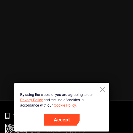
By using the website, you are agreeing to our
Privacy Policy
and the use of cookies in
accordance with our
Cookie Policy.
Phone
Accept
QRコードをスキャンしてアプ