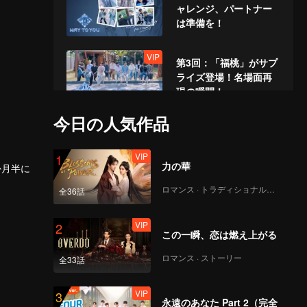
ャレンジ、パートナー
は準備を！
VIP
第3回：「福桃」がサプ
ライズ登場！名場面再
現の瞬間！
今日の人気作品
VIP
第4回：演技大賞：少年
たちの熱演バトル
VIP
1
力の華
か月半に
ロマンス · トラディショナル・コスチューム
全36話
VIP
参加で
第5回：初の頂上運動
台での
会、恐れず前へ！
VIP
2
この一瞬、恋は燃え上がる
ロマンス · ストーリー
全33話
VIP
第6回：水上運動会大決
戦、全員混戦！
VIP
3
永遠のあなた Part 2（完全