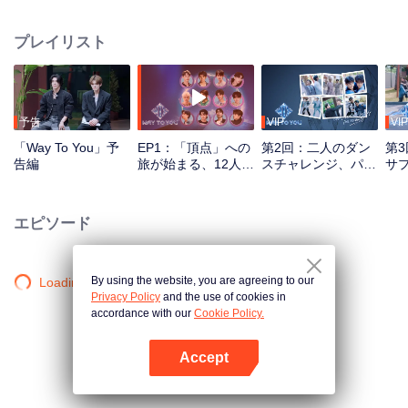
り、リアリティ番組とライブ配信ステージを通じて成長していく。 従来の番
組収録方式を排除し、マルチプラットフォームでの双方向参加システムを導
プレイリスト
入。視聴者は投票や応援を通じて直接アイドル育成に参加でき、初対面から
真のパートナーへと変わっていく過程を見届けることができる。最も人気と
ケミストリーを獲得した最高のペアは、世界舞台での華々しいデビューを掴
み取る——。
予告
VIP
VIP
「Way To You」予
EP1：「頂点」への
第2回：二人のダン
第
告編
旅が始まる、12人の
スチャレンジ、パー
サ
中タイの少年たちが
トナーは準備を！
場
初対面！
エピソード
By using the website, you are agreeing to our
Loading…
Privacy Policy
and the use of cookies in
accordance with our
Cookie Policy.
Accept
Appを開く