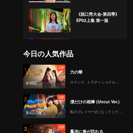
《脱口秀大会-第四季》
EP02上集 第一版
《脱口秀大会-第四季》
EP02下集 第一版
今日の人気作品
VIP
1
力の華
《脱口秀大会-第四季》
EP03上集 第二版
ロマンス · トラディショナル・コスチューム
全36話
VIP
2
僕だけの相棒 (Uncut Ver.)
《脱口秀大会-第四季》
EP03下集 第一版.mp4
私のプレイヤー2になってください
第4話公開
VIP
3
鳳池に春が訪れる
《脱口秀大会-第四季》