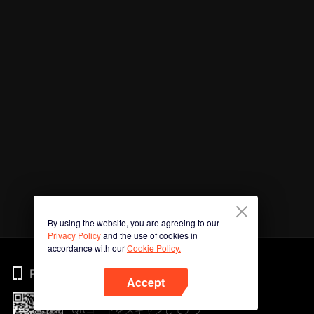
By using the website, you are agreeing to our
Privacy Policy
and the use of cookies in
accordance with our
Cookie Policy.
Phone
Accept
QRコードをスキャンしてアプ