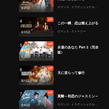
EP04上集 第二版.mp4
ロマンス · トラディショナル・コスチューム
全21話
VIP
4
この一瞬、恋は燃え上がる
《脱口秀大会-第四季》
EP04下集 第二版
ロマンス · ストーリー
全33話
VIP
5
永遠のあなた Part 2（完全
《脱口秀大会-第四季》
版）
EP05上集第二版
全25話
VIP
6
天に逆らって修行
《脱口秀大会-第四季》
EP05下集 第二版
第152話公開
VIP
7
莫離～初恋のジャスミン～
《脱口秀大会-第四季》
EP06上集 第一版.mp4
ロマンス · トラディショナル・コスチューム
全40話