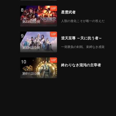
VIP
8
星雲武者
脱口秀大会-第四季》
EP06下集 第一版.mp4
人類の進化こそが唯一の答えだ
第235話公開
VIP
9
逆天至尊 ～天に抗う者～
《脱口秀大会-第四季》
EP07上集 第二版.mp4
一発勝負の剣戟、束縛なき感覚
第534話公開
VIP
10
終わりなき混沌の主宰者
《脱口秀大会-第四季》
EP07下集 第一版.mp4
第611話公開
《脱口秀大会-第四季》
EP08上 第一版.mp4