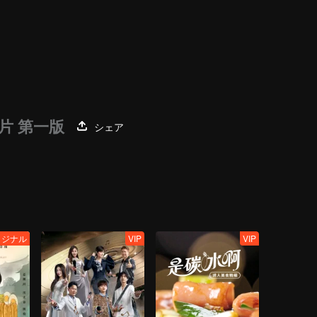
导片 第一版
シェア
リジナル
VIP
VIP