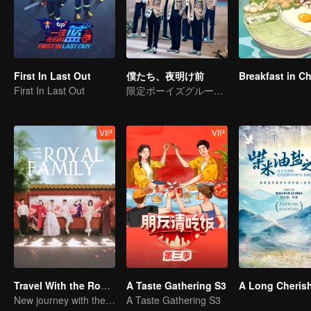
First In Last Out
僕たち、夜明け前
Breakfast in C
First In Last Out
限定ボーイズグループR1SEの卒業グループバラエティ
VIP
VIP
Travel With the Royal Family
A Taste Gathering S3
New journey with the queen and concubines
A Taste Gathering S3