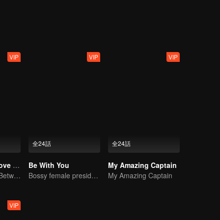
ng and started a new life. As they grew familiar with each other, Xiaoqi
ppened 500 years ago gradually came out and a love tragedy began betw
VIP
VIP
VIP
全24話
全24話
Devil Falls in Love with Fairy
Be With You
My Amazing Captain
The Love Story Between a Lively Fairy and a Cold-faced Devil
Bossy female president flirts with arrogant childe.
My Amazing Captain
VIP