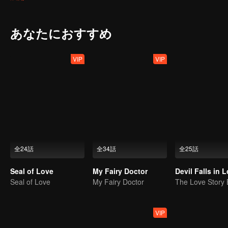
get to know the world, Xiaoqing went to Qingyun Valley with Li Xiuni
out about another identity of Li Xiuning. Just like that, what ha
あなたにおすすめ
VIP
VIP
全24話
全34話
全25話
Seal of Love
My Fairy Doctor
Seal of Love
My Fairy Doctor
VIP