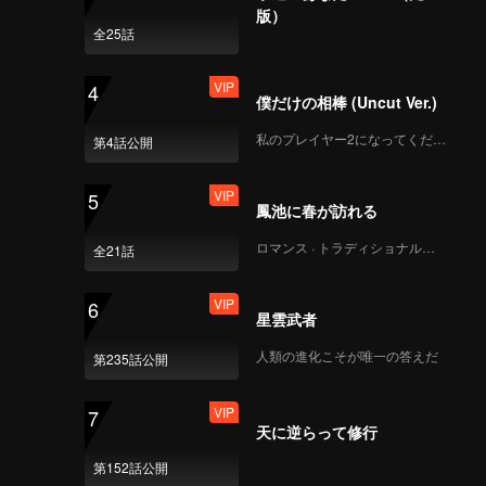
ng found
版）
een them…
全25話
VIP
4
僕だけの相棒 (Uncut Ver.)
私のプレイヤー2になってください
第4話公開
VIP
5
鳳池に春が訪れる
ロマンス · トラディショナル・コスチューム
全21話
VIP
6
星雲武者
人類の進化こそが唯一の答えだ
第235話公開
VIP
7
天に逆らって修行
第152話公開