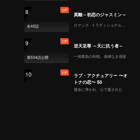
VIP
8
莫離～初恋のジャスミン～
ロマンス · トラディショナル・コスチューム
全40話
VIP
9
逆天至尊 ～天に抗う者～
一発勝負の剣戟、束縛なき感覚
第534話公開
VIP
10
ラブ・アクチュアリー 〜オ
トナの恋〜 S5
運命に導かれ、心で愛された