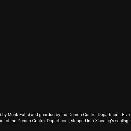
ed by Monk Fahai and guarded by the Demon Control Department. Five
 exam of the Demon Control Department, stepped into Xiaoqing's sealing
t her memory because the seal was broken by force. To find her memory