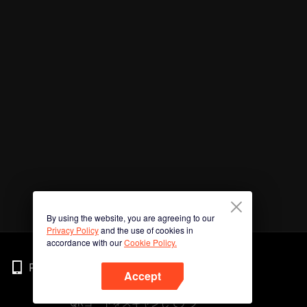
By using the website, you are agreeing to our
Privacy Policy
and the use of cookies in
accordance with our
Cookie Policy.
Phone
Accept
QRコードをスキャンしてアプ