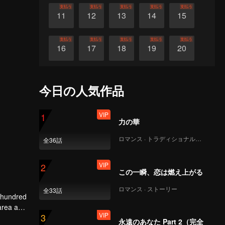
支払う
支払う
支払う
支払う
支払う
11
12
13
14
15
支払う
支払う
支払う
支払う
支払う
16
17
18
19
20
支払う
支払う
支払う
支払う
支払う
21
22
23
24
25
今日の人気作品
支払う
支払う
支払う
支払う
支払う
26
27
28
29
30
VIP
1
力の華
ロマンス · トラディショナル・コスチューム
全36話
VIP
2
この一瞬、恋は燃え上がる
ロマンス · ストーリー
全33話
 hundred
 area and
VIP
3
 back and
永遠のあなた Part 2（完全