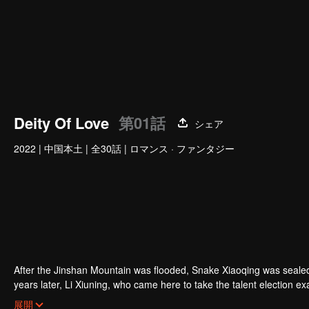
Deity Of Love
第01話
シェア
2022
|
中国本土
|
全30話
|
ロマンス · ファンタジー
Mou zi
Chen Tianxiang
役者
役者
After the Jinshan Mountain was flooded, Snake Xiaoqing was seal
years later, Li Xiuning, who came here to take the talent election
broke the seal by accident. As a result, Xiaoqing woke up but los
展開