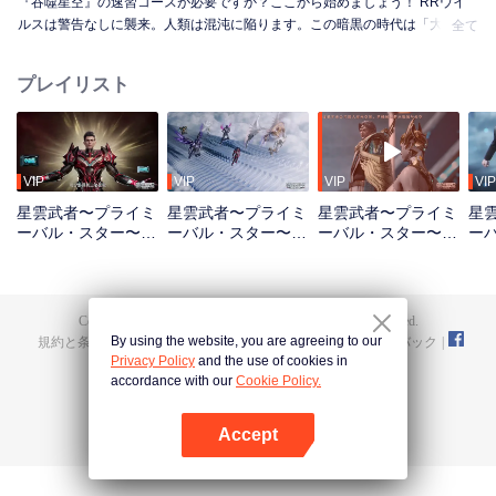
『吞噬星空』の速習コースが必要ですか？ここから始めましょう！ RRウイ
ルスは警告なしに襲来。人類は混沌に陥ります。この暗黒の時代は「大涅槃
全て
期」と呼ばれました。しかし灰の中から、生存者たちはより強く甦ります。
彼らの肉体は従来の限界を超え、その精鋭たちは「武者」と称されるように
プレイリスト
なりました。 羅峰は武者の仲間入りを夢見ています。その道は過酷です。ま
ず、彼は環境から受ける目に見えない圧力と戦わねばなりません。苦労の絶
えない家庭に生まれ、施しなどなく、ただ厳しい現実があるのみ。絶え間な
い苦難と苛酷な訓練を通じて、羅峰は徐々に潜在能力を開花させ、より強大
な力と、自らの価値に対する確信を得ていくのです。
VIP
VIP
VIP
VIP
星雲武者〜プライミ
星雲武者〜プライミ
星雲武者〜プライミ
星
ーバル・スター〜
ーバル・スター〜
ーバル・スター〜
ー
（リキャップ版）_
（リキャップ版）_
（リキャップ版）_
（
第01話
第02話
第03話
第0
Copyright © 2016-
2026
Image Future Investment (HK) Limited.
By using the website, you are agreeing to our
規約と条件
|
プライバシーポリシー
|
Cookie Policy
|
フィードバック
|
Privacy Policy
and the use of cookies in
@
TencentVideo
accordance with our
Cookie Policy.
Accept
Appを開く