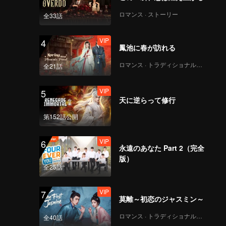
ロマンス · ストーリー
全33話
VIP
4
鳳池に春が訪れる
ロマンス · トラディショナル・コスチューム
全21話
VIP
5
天に逆らって修行
第152話公開
VIP
6
永遠のあなた Part 2（完全
版）
全25話
VIP
7
莫離～初恋のジャスミン～
ロマンス · トラディショナル・コスチューム
全40話