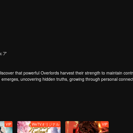
ェア
iscover that powerful Overlords harvest their strength to maintain cont
 Yu emerges, uncovering hidden truths, growing through personal connec
 life.
VIP
WeTVオリジナル
VIP