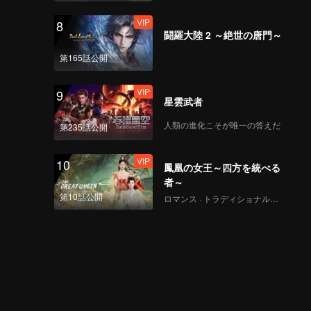
VIP
8
闘羅大陸 2 ～絶世の唐門～
第165話公開
VIP
9
星雲武者
人類の進化こそが唯一の答えだ
第235話公開
VIP
10
鳳凰の女王～四方を統べる
者～
第10話公開
ロマンス · トラディショナル・コスチューム · ファンタジー