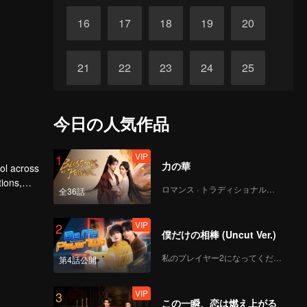
16
17
18
19
20
21
22
23
24
25
26
27
28
29
30
今日の人気作品
VIP
1
力の華
rol across
tions,
ロマンス · トラディショナル・コスチューム
全36話
VIP
2
僕だけの相棒 (Uncut Ver.)
私のプレイヤー2になってください
第4話公開
VIP
3
この一瞬、恋は燃え上がる