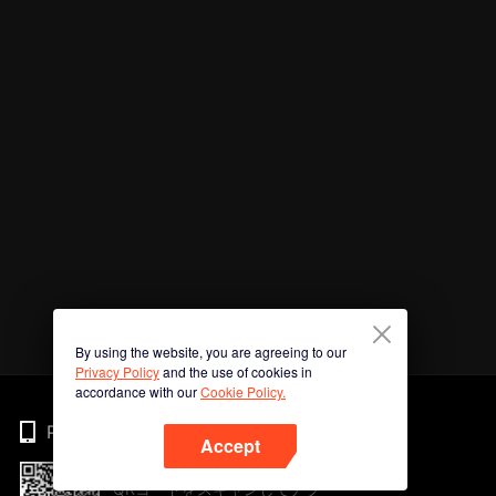
By using the website, you are agreeing to our
Privacy Policy
and the use of cookies in
accordance with our
Cookie Policy.
Phone
Accept
QRコードをスキャンしてアプ