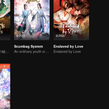
全10話
全24話
Scumbag System
Enslaved by Love
三河の謎、輪廻の秘密が解き明かされる
An ordinary youth crossing as a villain into the book and abusing the hero!
Enslaved by Love
独占配信