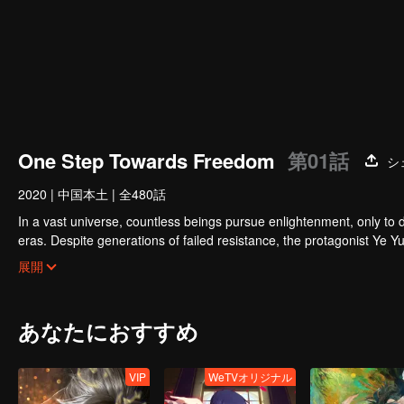
One Step Towards Freedom
第01話
シ
2020
|
中国本土
|
全480話
In a vast universe, countless beings pursue enlightenment, only to d
eras. Despite generations of failed resistance, the protagonist Ye
and ultimately challenging the oppressive Overlords who dominate all
展開
あなたにおすすめ
VIP
WeTVオリジナル