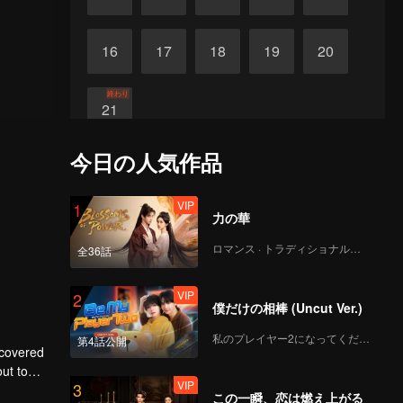
16
17
18
19
20
終わり
21
今日の人気作品
VIP
1
力の華
ロマンス · トラディショナル・コスチューム
全36話
VIP
2
僕だけの相棒 (Uncut Ver.)
私のプレイヤー2になってください
第4話公開
scovered
ut to
VIP
3
to make
この一瞬、恋は燃え上がる