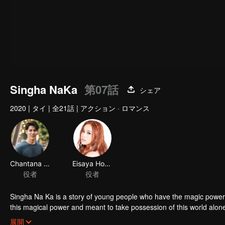
Singha NaKa
第07話
シェア
2020
|
タイ
|
全21話
|
アクション · ロマンス
Chantana Kritkanjanapan
Eisaya Hosuwan
役者
役者
Singha Na Ka is a story of young people who have the magic power 
this magical power and meant to take possession of this world al
stop this scientist. And to save the world not to fall into the hands 
展開