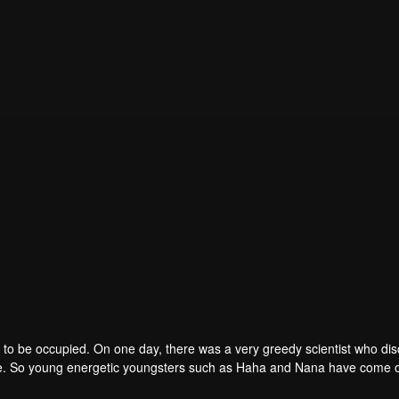
to be occupied. On one day, there was a very greedy scientist who di
one. So young energetic youngsters such as Haha and Nana have come o
of the villains. The mission is to stumble upon the love story. Make sure 