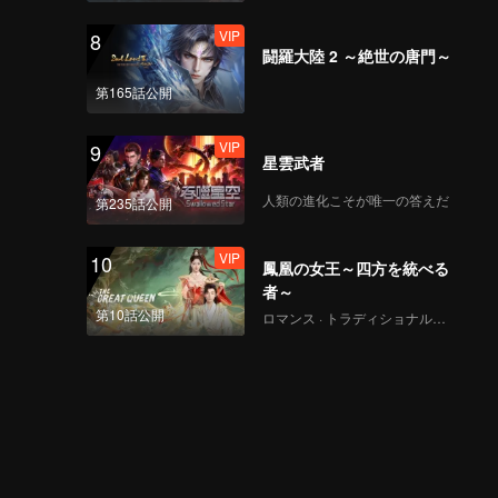
VIP
8
闘羅大陸 2 ～絶世の唐門～
第165話公開
VIP
9
星雲武者
人類の進化こそが唯一の答えだ
第235話公開
VIP
10
鳳凰の女王～四方を統べる
者～
第10話公開
ロマンス · トラディショナル・コスチューム · ファンタジー