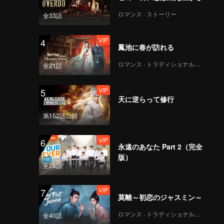
ロマンス · ストーリー
全33話
VIP
4
鳳池に春が訪れる
ロマンス · トラディショナル・コスチューム
全21話
VIP
5
天に逆らって修行
第152話公開
VIP
6
永遠のあなた Part 2（完全
版）
全25話
VIP
7
莫離～初恋のジャスミン～
ロマンス · トラディショナル・コスチューム
全40話