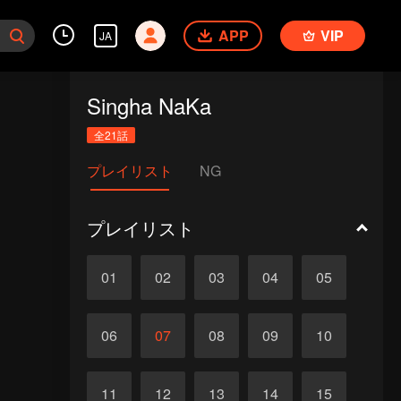
APP
VIP
JA
Singha NaKa
全21話
プレイリスト
NG
プレイリスト
01
02
03
04
05
06
07
08
09
10
11
12
13
14
15