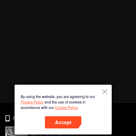
By using the website, you are agreeing to our
Privacy Policy
and the use of cookies in
accordance with our
Cookie Policy.
Phone
Accept
QRコードをスキャンしてアプ