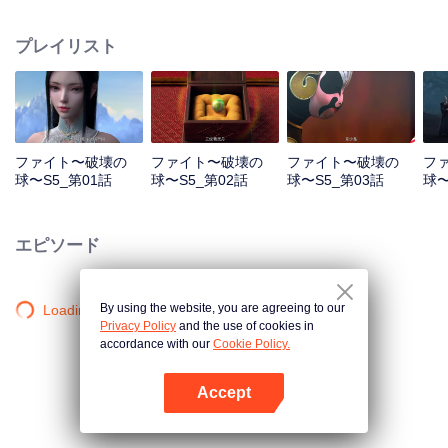
心炎……
プレイリスト
ファイト〜破壊の
ファイト〜破壊の
ファイト〜破壊の
フ
球〜S5_第01話
球〜S5_第02話
球〜S5_第03話
球〜
エピソード
By using the website, you are agreeing to our
Loading…
Privacy Policy
and the use of cookies in
accordance with our
Cookie Policy.
Accept
Appを開く