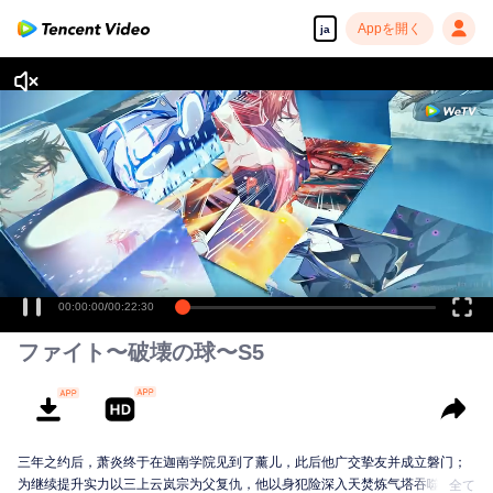
Appを開く
ja
高解像度の映像•スピーディな再生へ
00:00:00
/
00:22:30
ファイト〜破壊の球〜S5
三年之约后，萧炎终于在迦南学院见到了薰儿，此后他广交挚友并成立磐门；
为继续提升实力以三上云岚宗为父复仇，他以身犯险深入天焚炼气塔吞噬陨落
全て