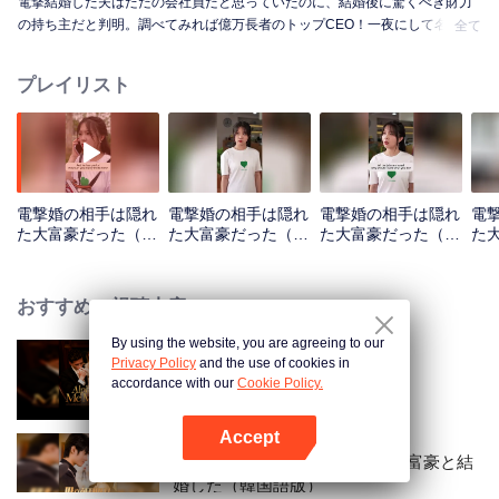
電撃結婚した夫はただの会社員だと思っていたのに、結婚後に驚くべき財力
の持ち主だと判明。調べてみれば億万長者のトップCEO！一夜にして名門の
全て
奥様に大変身——ドラマよりドラマチック！
プレイリスト
電撃婚の相手は隠れ
電撃婚の相手は隠れ
電撃婚の相手は隠れ
電
た大富豪だった（英
た大富豪だった（英
た大富豪だった（英
た
語版）_第01話
語版）_第02話
語版）_第03話
語版
おすすめの視聴内容
By using the website, you are agreeing to our
Privacy Policy
and the use of cookies in
旦那様、私を愛してください
accordance with our
Cookie Policy.
Accept
Appを開く
結納金が決裂した後、千億の大富豪と結
婚した（韓国語版）