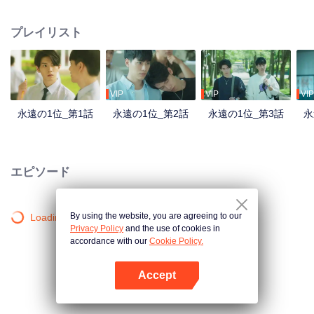
学校5年生の時、やつと出会った日から、自分は１位から遠のき、「永遠の１
位」から「万年2位」に転落した…やっと高3になって、大学にさえ入れば、
プレイリスト
もう会うことがないだろうと、心底から喜んで考えた。 学園生活を満喫して
いたシュウ・ショイツは、また好きな水泳部に入り、称賛を浴びる日々を送
っていた。しかし、卒業前の伝統行事である新人戦でなんとコウ・シトクと
再会した。ひそかに思いを寄せていた先輩に格好いいとこを見せるところ
が、シュウ・ショイツは痙攣でおぼれ死にかけ、コウ・シトクに救われた。
VIP
VIP
VIP
恥ずかしい過ぎて死にたいと、彼は本気でそう考えた。 その後、先輩が幼馴
永遠の1位_第1話
永遠の1位_第2話
永遠の1位_第3話
永
染と付き合っていることに気づいたシュウ・ショイツは、改めて「やはり、
コウ・シトクは疫病神だ」と認識した。 世界がこんなにも広いのに、なぜど
こへ行っても、やつの姿が現れる。まるでやつに「ずっと見ていてやるよ」
と呪いをかけられているよう、一体、「この不運」は、いつまで続くのだろ
エピソード
うか。
By using the website, you are agreeing to our
Loading…
Privacy Policy
and the use of cookies in
accordance with our
Cookie Policy.
Accept
Appを開く