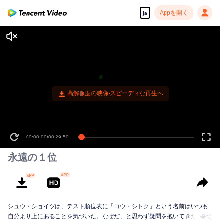
Appを開く
ja
高解像度の映像•スピーディな再生へ
00:00:00
/
00:29:50
永遠の１位
シュウ・ショイツは、テスト順位表に「コウ・シトク」という名前はいつも
自分より上にあることを気づいた。なぜだ、と思わず疑問を抱いてきた。小
全て