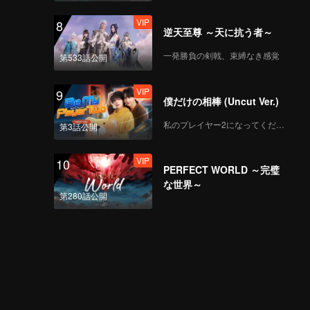
VIP
8
逆天至尊 ～天に抗う者～
一発勝負の剣戟、束縛なき感覚
第533話公開
VIP
9
僕だけの相棒 (Uncut Ver.)
私のプレイヤー2になってください
第3話公開
VIP
10
PERFECT WORLD ～完璧
な世界～
第280話公開