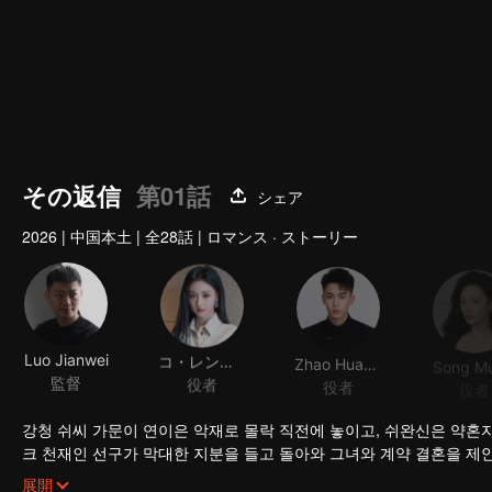
その返信
第01話
シェア
2026
|
中国本土
|
全28話
|
ロマンス · ストーリー
Luo Jianwei
コ・レンケイ
Zhao Huawei
Song Mu
監督
役者
役者
役者
강청 쉬씨 가문이 연이은 악재로 몰락 직전에 놓이고, 쉬완신은 약혼자
크 천재인 선구가 막대한 지분을 들고 돌아와 그녀와 계약 결혼을 제안
업을 지켜낸다. 그리고 그 과정에서 진실한 사랑을 싹틔운다.
한편 쉬완신의 할아버지가 보기에, 두 사람의 인연은 민국 시기 전
展開