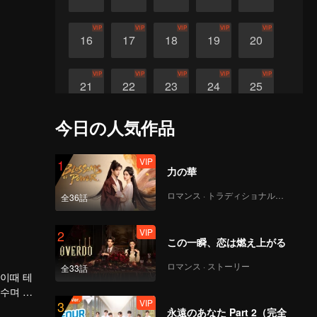
VIP
VIP
VIP
VIP
VIP
16
17
18
19
20
VIP
VIP
VIP
VIP
VIP
21
22
23
24
25
今日の人気作品
VIP
VIP
VIP
26
27
28
VIP
1
力の華
ロマンス · トラディショナル・コスチューム
全36話
VIP
2
この一瞬、恋は燃え上がる
ロマンス · ストーリー
全33話
 이때 테
부수며 가
VIP
3
永遠のあなた Part 2（完全