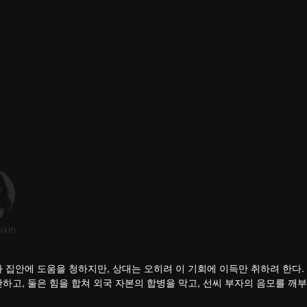
xin
Zhang Teng
役者
 집안에 도움을 청하지만, 상대는 오히려 이 기회에 이득만 취하려 한다.
하고, 둘은 힘을 합쳐 외국 자본의 합병을 막고, 선씨 부자의 음모를 깨
설적인 부부로까지 거슬러 올라가는데…