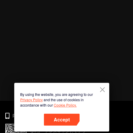
By using the website, you are agreeing to our
Privacy Policy
and the use of cookies in
accordance with our
Cookie Policy.
Phone
Accept
QRコードをスキャンしてアプ