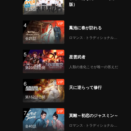
版）
全25話
VIP
4
鳳池に春が訪れる
ロマンス · トラディショナル・コスチューム
全21話
VIP
5
星雲武者
人類の進化こそが唯一の答えだ
第235話公開
VIP
6
天に逆らって修行
第152話公開
VIP
7
莫離～初恋のジャスミン～
ロマンス · トラディショナル・コスチューム
全40話