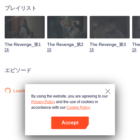
プレイリスト
The Revenge_第1
The Revenge_第2
The Revenge_第3
The
話
話
話
話
エピソード
Loading…
By using the website, you are agreeing to our
Privacy Policy
and the use of cookies in
accordance with our
Cookie Policy.
Accept
Appを開く