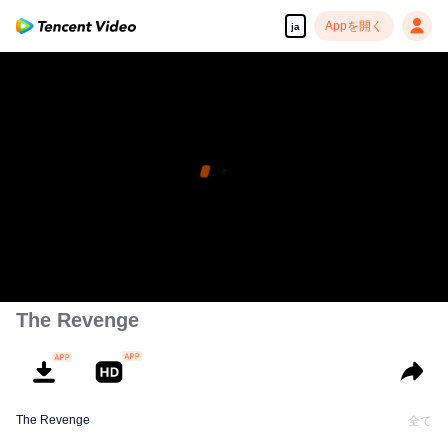
Appを開く
ja
The Revenge
The Revenge
全て