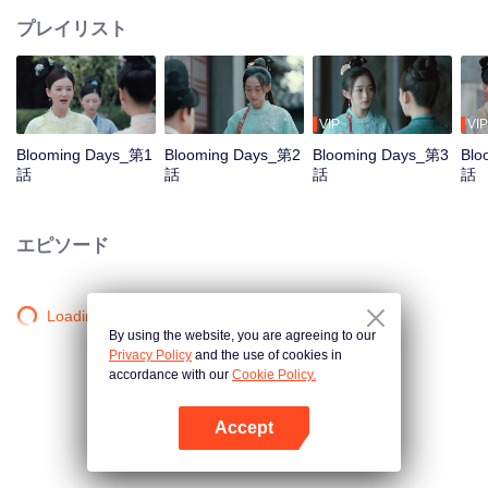
プレイリスト
VIP
VIP
Blooming Days_第1
Blooming Days_第2
Blooming Days_第3
Blo
話
話
話
話
エピソード
Loading…
By using the website, you are agreeing to our
Privacy Policy
and the use of cookies in
accordance with our
Cookie Policy.
Accept
Appを開く