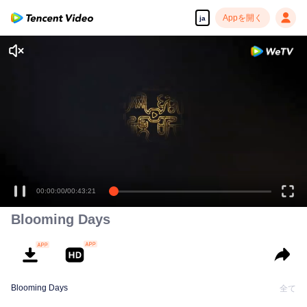
Appを開く
ja
00:00:00
/
00:43:21
Blooming Days
Blooming Days
全て