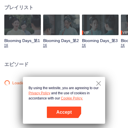
プレイリスト
VIP
VIP
Blooming Days_第1
Blooming Days_第2
Blooming Days_第3
Blo
話
話
話
話
エピソード
Loading…
By using the website, you are agreeing to our
Privacy Policy
and the use of cookies in
accordance with our
Cookie Policy.
Accept
Appを開く