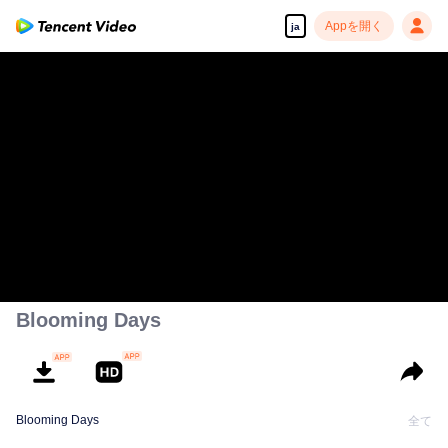
Appを開く
ja
Blooming Days
Blooming Days
全て