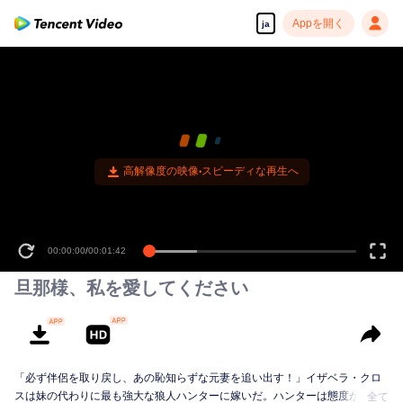
Appを開く
ja
高解像度の映像•スピーディな再生へ
00:00:00
/
00:01:42
旦那様、私を愛してください
「必ず伴侶を取り戻し、あの恥知らずな元妻を追い出す！」イザベラ・クロ
スは妹の代わりに最も強大な狼人ハンターに嫁いだ。ハンターは態度が悪
全て