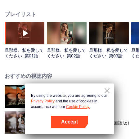
く、屋敷にはアリスという愛人まで住まわせていた……
プレイリスト
旦那様、私を愛して
旦那様、私を愛して
旦那様、私を愛して
旦
ください_第01話
ください_第02話
ください_第03話
くだ
おすすめの視聴内容
By using the website, you are agreeing to our
行方不明の妻に縛られて
Privacy Policy
and the use of cookies in
accordance with our
Cookie Policy.
Accept
顧少の秘密結婚の罪深い妻（韓国語版）
Appを開く