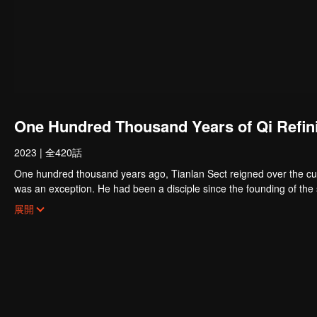
One Hundred Thousand Years of Qi Refin
2023
|
全420話
One hundred thousand years ago, Tianlan Sect reigned over the culti
was an exception. He had been a disciple since the founding of the 
leveled up as soon as possible, Xu Yang went into seclusion for te
As the Sect expands, the truth about Xu Yang's stagnation in cultiva
展開
Tian Lan Sect was also about to be extinguished with only three or f
of human, demon and immortal.
lead the Sect back to the top!