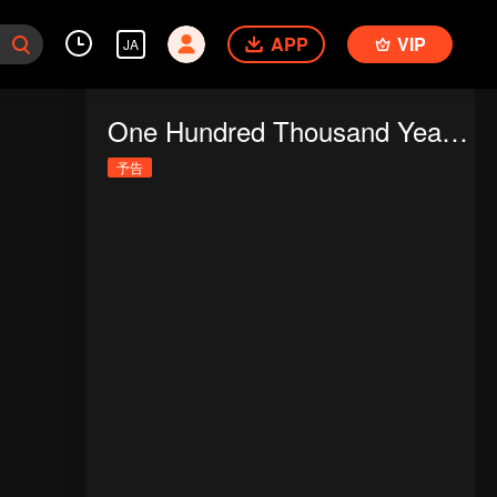
APP
VIP
JA
One Hundred Thousand Years of Qi Refining
予告