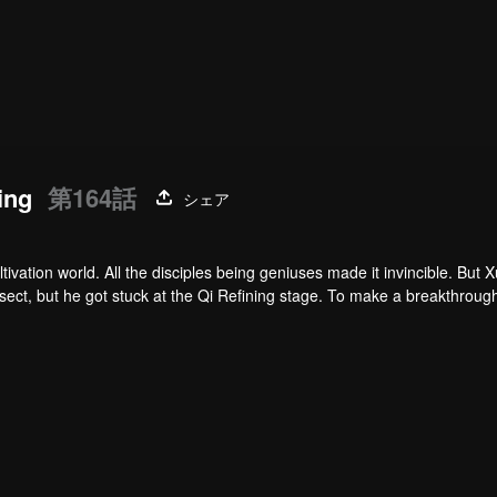
ing
第164話
シェア
vation world. All the disciples being geniuses made it invincible. But 
sect, but he got stuck at the Qi Refining stage. To make a breakthroug
n thousand years. When he came out, the cultivation world had already d
tion is revealed step by step. So is a mystery that runs through the thr
ive disciples left. Xu Yang fought off strong enemies and swore that he