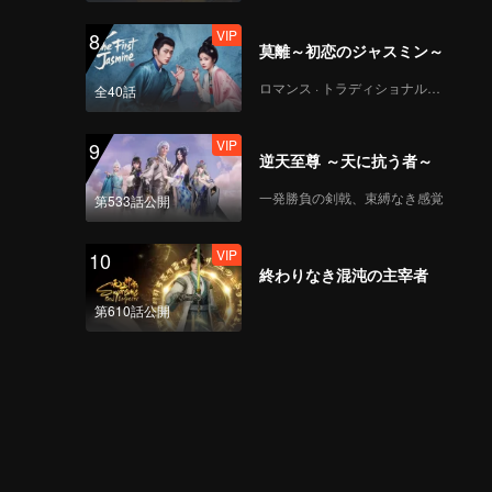
VIP
8
莫離～初恋のジャスミン～
ロマンス · トラディショナル・コスチューム
全40話
VIP
9
逆天至尊 ～天に抗う者～
一発勝負の剣戟、束縛なき感覚
第533話公開
VIP
10
終わりなき混沌の主宰者
第610話公開