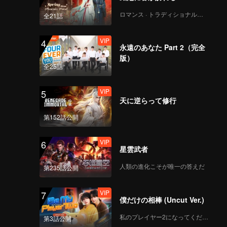
ロマンス · トラディショナル・コスチューム
全21話
VIP
4
永遠のあなた Part 2（完全
版）
全25話
VIP
5
天に逆らって修行
第152話公開
VIP
6
星雲武者
人類の進化こそが唯一の答えだ
第235話公開
VIP
7
僕だけの相棒 (Uncut Ver.)
私のプレイヤー2になってください
第3話公開