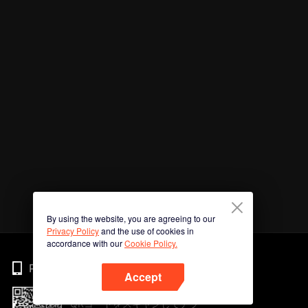
By using the website, you are agreeing to our
Privacy Policy
and the use of cookies in
accordance with our
Cookie Policy.
Phone
Accept
QRコードをスキャンしてアプ