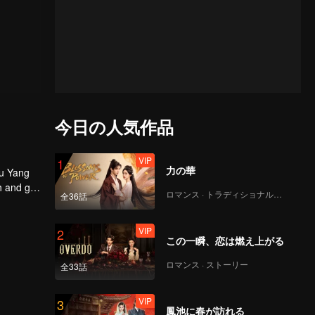
今日の人気作品
VIP
1
力の華
Xu Yang
h and get
ロマンス · トラディショナル・コスチューム
全36話
eclined.
ee worlds
 would
VIP
2
この一瞬、恋は燃え上がる
ロマンス · ストーリー
全33話
VIP
3
鳳池に春が訪れる