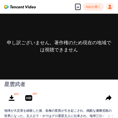
Appを開く
ja
申し訳ございません。著作権のため現在の地域で
は視聴できません
星雲武者
地球が大災害を経験した後、各種の変異が引き起こされ、残酷な優勝劣敗の
世界になった。主人公ラ・ホウはグロ墨星主人に伝承され、地球三強者の一
全て