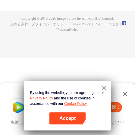
人となった。星空貪食巨獣と戦った後肉身を失い、星空貪食獣となったが、
体内世界で人類の分身を再び育てたラ・ホウは復讐か？人類を守るか？
Copyright © 2016-
2026
Image Future Investment (HK) Limited.
規約と条件
|
プライバシーポリシー
|
Cookie Policy
|
フィードバック
|
@
TencentVideo
By using the website, you are agreeing to our
Privacy Policy
and the use of cookies in
accordance with our
Cookie Policy.
Tencent Video
Appを開く
ほかのコンテンツを見る
Accept
失敗したとき、
こちらをクリック
再度試してみてください
Appを開く