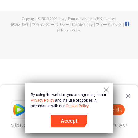
人となった。星空貪食巨獣と戦った後肉身を失い、星空貪食獣となったが、
体内世界で人類の分身を再び育てたラ・ホウは復讐か？人類を守るか？
Copyright © 2016-
2026
Image Future Investment (HK) Limited.
規約と条件
|
プライバシーポリシー
|
Cookie Policy
|
フィードバック
|
@
TencentVideo
By using the website, you are agreeing to our
Privacy Policy
and the use of cookies in
accordance with our
Cookie Policy.
Tencent Video
Appを開く
ほかのコンテンツを見る
Accept
失敗したとき、
こちらをクリック
再度試してみてください
Appを開く