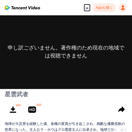
Appを開く
ja
申し訳ございません。著作権のため現在の地域で
は視聴できません
星雲武者
地球が大災害を経験した後、各種の変異が引き起こされ、残酷な優勝劣敗の
世界になった。主人公ラ・ホウはグロ墨星主人に伝承され、地球三強者の一
全て