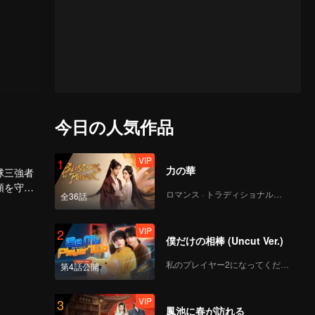
今日の人気作品
VIP
1
力の華
球三強者
類を守る
ロマンス · トラディショナル・コスチューム
全36話
VIP
2
僕だけの相棒 (Uncut Ver.)
私のプレイヤー2になってください
第4話公開
VIP
3
鳳池に春が訪れる