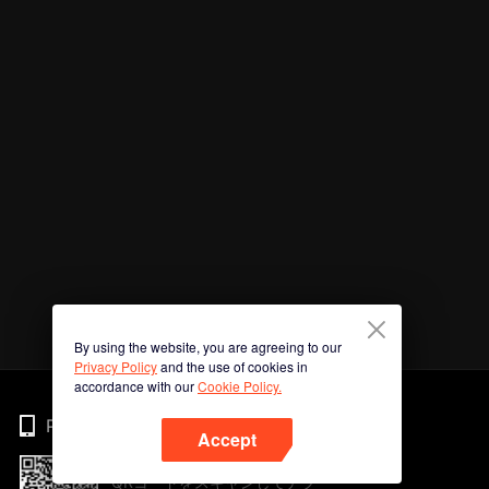
By using the website, you are agreeing to our
Privacy Policy
and the use of cookies in
accordance with our
Cookie Policy.
Phone
Accept
QRコードをスキャンしてアプ