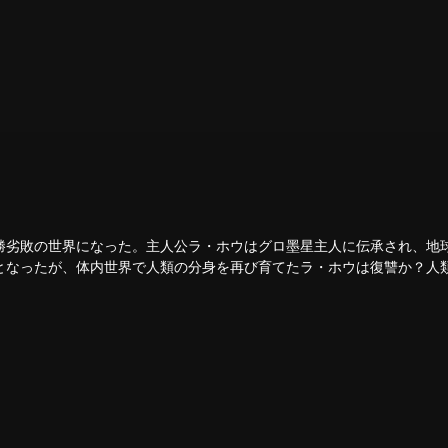
勝劣敗の世界になった。主人公ラ・ホウはグロ墨星主人に伝承され、地
となったが、体内世界で人類の分身を再び育てたラ・ホウは復讐か？人