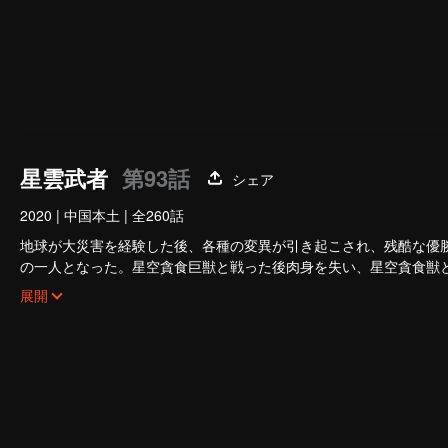
星雲武者
第93話
シェア
2020
|
中国本土
|
全260話
地球が大災害を経験した後、各種の変異が引き起こされ、残酷な優
の一人となった。星空貪食巨獣と戦った後肉身を失い、星空貪食獣
か？
展開