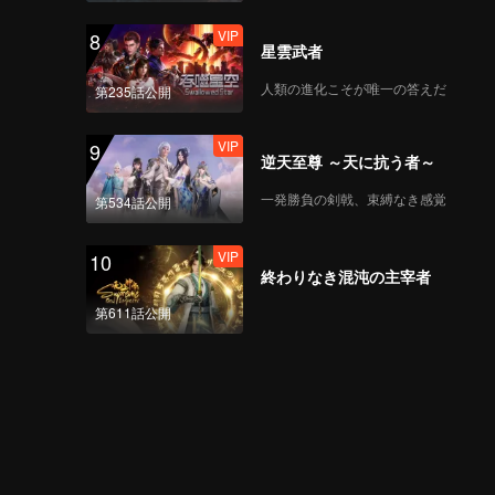
VIP
8
星雲武者
人類の進化こそが唯一の答えだ
第235話公開
VIP
9
逆天至尊 ～天に抗う者～
一発勝負の剣戟、束縛なき感覚
第534話公開
VIP
10
終わりなき混沌の主宰者
第611話公開