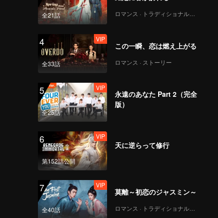
ロマンス · トラディショナル・コスチューム
全21話
VIP
4
この一瞬、恋は燃え上がる
ロマンス · ストーリー
全33話
VIP
5
永遠のあなた Part 2（完全
版）
全25話
VIP
6
天に逆らって修行
第152話公開
VIP
7
莫離～初恋のジャスミン～
ロマンス · トラディショナル・コスチューム
全40話