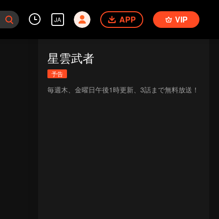
APP
VIP
JA
星雲武者
予告
毎週木、金曜日午後1時更新、3話まで無料放送！