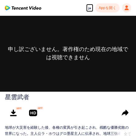
Appを開く
ja
申し訳ございません。著作権のため現在の地域で
は視聴できません
星雲武者
地球が大災害を経験した後、各種の変異が引き起こされ、残酷な優勝劣敗の
世界になった。主人公ラ・ホウはグロ墨星主人に伝承され、地球三強者の一
全て