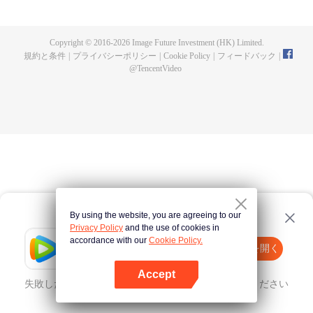
人となった。星空貪食巨獣と戦った後肉身を失い、星空貪食獣となったが、
体内世界で人類の分身を再び育てたラ・ホウは復讐か？人類を守るか？
Copyright © 2016-
2026
Image Future Investment (HK) Limited.
規約と条件
|
プライバシーポリシー
|
Cookie Policy
|
フィードバック
|
@
TencentVideo
By using the website, you are agreeing to our
Privacy Policy
and the use of cookies in
accordance with our
Cookie Policy.
Tencent Video
Appを開く
ほかのコンテンツを見る
Accept
失敗したとき、
こちらをクリック
再度試してみてください
Appを開く