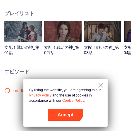
の秦塵だったが、謎の古剣の力が予期せず発動する…… それから三百年後、
天武大陸の辺境の地で、同名の少年が秦塵の意志を継ぐこととなる。 彼は大
プレイリスト
国・斉の軍神である定武王の孫でありながら、実の父親の正体が謎に包まれ
ているため、母と二人、王府では冷遇され、互いを支えに生きてきた。 過去
の強者としての神話を再び綴り、愛する者たちを守るため、秦塵は天下五国
を守護する大任を敢然と引き受け、再び武道への道を歩み始めるのであっ
た。
支配！戦いの神_第
支配！戦いの神_第
支配！戦いの神_第
支
01話
02話
03話
04
エピソード
By using the website, you are agreeing to our
Loading…
Privacy Policy
and the use of cookies in
accordance with our
Cookie Policy.
Accept
Appを開く