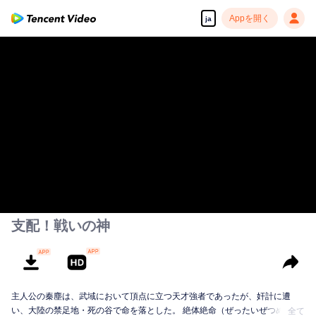
Appを開く
ja
支配！戦いの神
主人公の秦塵は、武域において頂点に立つ天才強者であったが、奸計に遭
い、大陸の禁足地・死の谷で命を落とした。 絶体絶命（ぜったいぜつめい）
全て