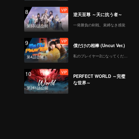
VIP
8
逆天至尊 ～天に抗う者～
VIP
Mic Drop(Still Ver.)
一発勝負の剣戟、束縛なき感覚
第533話公開
VIP
9
僕だけの相棒 (Uncut Ver.)
VIP
Crush(Still Ver.)
私のプレイヤー2になってください
第4話公開
VIP
10
PERFECT WORLD ～完璧
VIP
Last Fireworks of the
な世界～
Summer Night(Still
第281話公開
Ver.)
VIP
When We Disco(Still
Ver.)
VIP