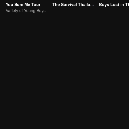
You Sure Me Tour
The Survival Thailand (Uncut Ver.)
Variety of Young Boys