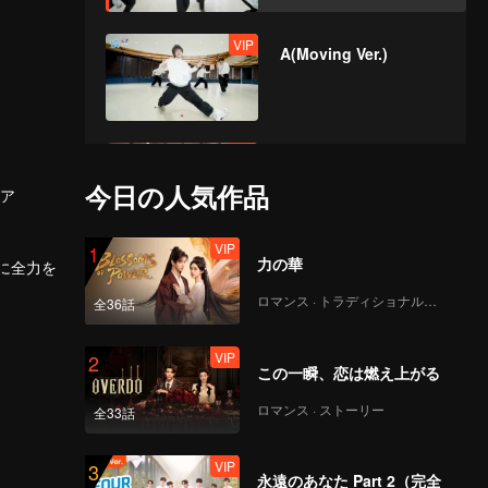
VIP
A(Moving Ver.)
VIP
Bad News(Moving
Ver.)
今日の人気作品
ア
VIP
1
力の華
VIP
めに全力を
Hard To Say(Moving
Ver.)
ロマンス · トラディショナル・コスチューム
全36話
VIP
2
この一瞬、恋は燃え上がる
VIP
Attention(Moving
Ver.)
ロマンス · ストーリー
全33話
VIP
3
永遠のあなた Part 2（完全
VIP