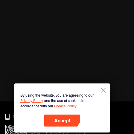
By using the website, you are agreeing to our
Privacy Policy
and the use of cookies in
accordance with our
Cookie Policy.
Phone
Accept
QRコードをスキャンしてアプ