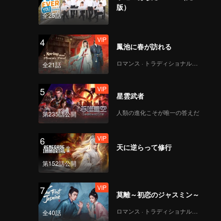
Still Monster(Moving
版）
Ver.)
全25話
VIP
4
鳳池に春が訪れる
VIP
Under The Moon
Road(Moving Ver.)
ロマンス · トラディショナル・コスチューム
全21話
VIP
5
星雲武者
VIP
Super(Moving Ver.)
人類の進化こそが唯一の答えだ
第235話公開
VIP
6
VIP
天に逆らって修行
True Love(Moving
Ver.)
第152話公開
VIP
7
莫離～初恋のジャスミン～
VIP
Firework(Moving Ver.)
ロマンス · トラディショナル・コスチューム
全40話