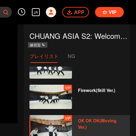
Road(Still Ver.)
APP
VIP
JA
VIP
Super(Still Ver.)
CHUANG ASIA S2: Welcome to Practice Room
練習室
プレイリスト
NG
VIP
True Love(Still Ver.)
VIP
Firework(Still Ver.)
VIP
OK OK OK(Moving
Ver.)