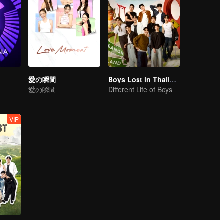
愛の瞬間
Boys Lost in Thailand·Behind the Scene
愛の瞬間
Different Life of Boys
VIP