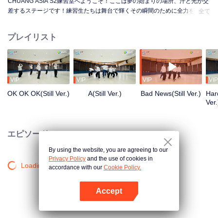
CHUANG ASIA S2練習室へようこそ！ここは夢の始まりの場所、汗と光が交
差するステージです！練習生たちは舞台で輝くその瞬間のために全力を尽く
全て
しています。朝から夜まで、未熟から熟練へ、一歩一歩が成長への道のり。
彼らの練習室での物語を知りたくはありませんか？
プレイリスト
VIP
VIP
VIP
VIP
OK OK OK(Still Ver.)
A(Still Ver.)
Bad News(Still Ver.)
Hard
Ver.
エピソード
By using the website, you are agreeing to our
Privacy Policy
and the use of cookies in
Loading…
accordance with our
Cookie Policy.
Accept
Appを開く