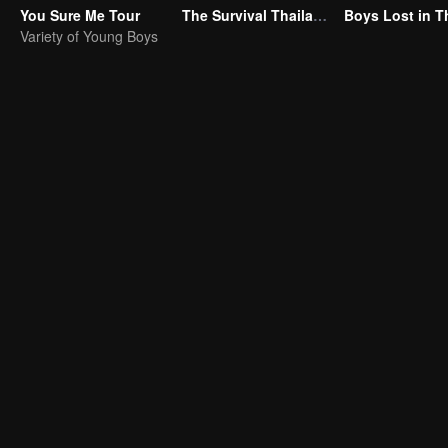
You Sure Me Tour
The Survival Thailand (Uncut Ver.)
Variety of Young Boys