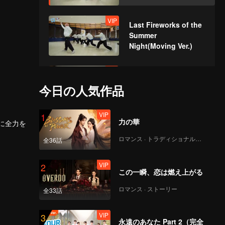
VIP
Last Fireworks of the
Summer
Night(Moving Ver.)
VIP
When We
Disco(Moving Ver.)
今日の人気作品
VIP
1
力の華
VIP
めに全力を
Python(Still Ver.)
ロマンス · トラディショナル・コスチューム
全36話
VIP
2
この一瞬、恋は燃え上がる
VIP
I Dream(Still Ver.)
ロマンス · ストーリー
全33話
VIP
3
永遠のあなた Part 2（完全
VIP