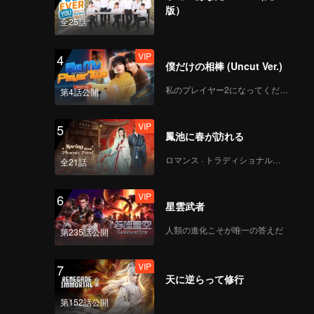
No Way(Still Ver.)
版）
全25話
VIP
4
僕だけの相棒 (Uncut Ver.)
VIP
Python(Moving Ver.)
私のプレイヤー2になってください
第4話公開
VIP
5
鳳池に春が訪れる
VIP
I Dream(Moving Ver.)
ロマンス · トラディショナル・コスチューム
全21話
VIP
6
星雲武者
VIP
No Way(Moving Ver.)
人類の進化こそが唯一の答えだ
第235話公開
VIP
7
天に逆らって修行
第152話公開