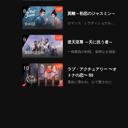
VIP
8
莫離～初恋のジャスミン～
ロマンス · トラディショナル・コスチューム
全40話
VIP
9
逆天至尊 ～天に抗う者～
一発勝負の剣戟、束縛なき感覚
第534話公開
VIP
10
ラブ・アクチュアリー 〜オ
トナの恋〜 S5
運命に導かれ、心で愛された