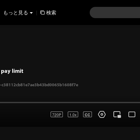
もっと見る
|
検索
pay limit
720P
1.0x
CC
38112cb81e7ae3b43bd0065b1608f7e