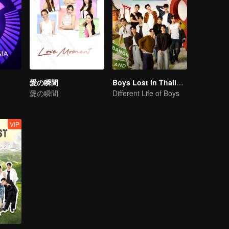
愛の瞬間
Boys Lost in Thailand·Behind the Scene
愛の瞬間
Different Life of Boys
VIP