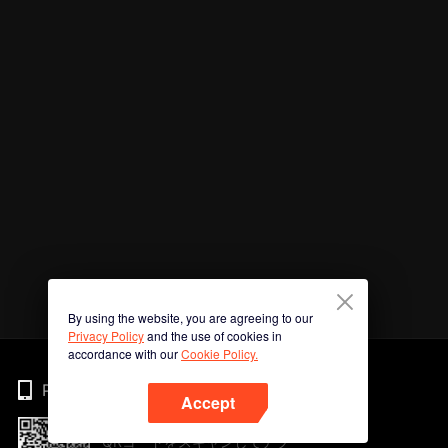
By using the website, you are agreeing to our
Privacy Policy
and the use of cookies in
accordance with our
Cookie Policy.
Phone
Accept
QRコードをスキャンしてアプ