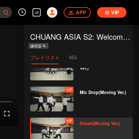
APP
VIP
JA
VIP
Last Fireworks of the
CHUANG ASIA S2: Welcome to Practice Room
Summer Night(Still
Ver.)
練習室
プレイリスト
NG
VIP
When We Disco(Still
Ver.)
VIP
Mic Drop(Moving Ver.)
VIP
Crush(Moving Ver.)