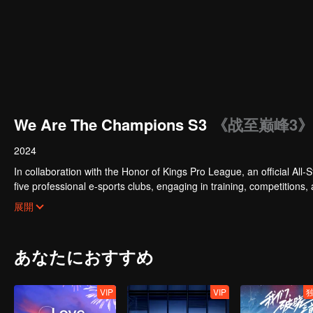
We Are The Champions S3
《战至巅峰3》
2024
In collaboration with the Honor of Kings Pro League, an official All-S
five professional e-sports clubs, engaging in training, competitions,
celebrities will win the championship in the first-ever All-Star Star 
展開
あなたにおすすめ
VIP
VIP