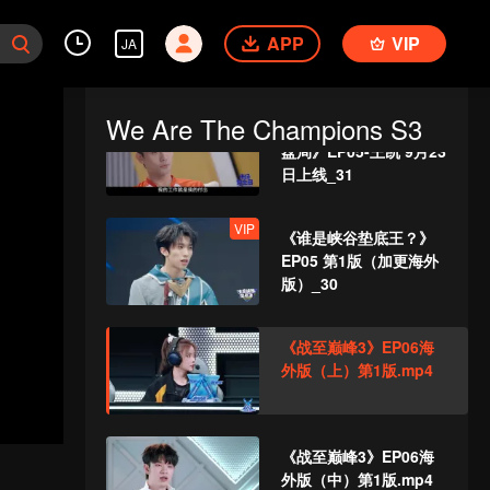
《战至巅峰3》EP05海
APP
外版（下）第2版_30
VIP
JA
We Are The Champions S3
VIP
腾讯视频版—《来场复
盘局》EP05-王凯 9月23
日上线_31
VIP
《谁是峡谷垫底王？》
EP05 第1版（加更海外
版）_30
《战至巅峰3》EP06海
外版（上）第1版.mp4
《战至巅峰3》EP06海
外版（中）第1版.mp4