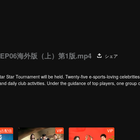
EP06海外版（上）第1版.mp4
シェア
tar Star Tournament will be held. Twenty-five e-sports-loving celebrities w
 and daily club activities. Under the guidance of top players, one group o
Tournament.
独占配信
VIP
VIP