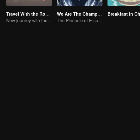
Travel With the Royal Family
We Are The Champions S4
Breakfast in C
New journey with the queen and concubines
The Pinnacle of E-sports Variety Shows