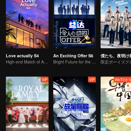
Love actually S4
An Exciting Offer S6
僕たち、夜明け
High-end Match of Adults' ambiguity
Bright Future for the Youth
VIP
VIP
WeTVオ