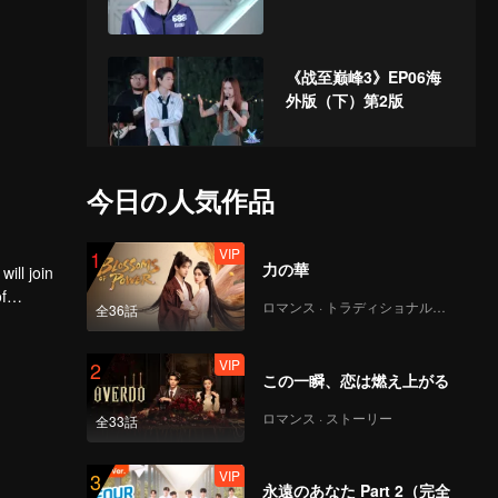
《战至巅峰3》EP06海
外版（下）第2版
VIP
《来场复盘局》EP06第
今日の人気作品
1版（加更分类）_34
VIP
1
力の華
ill join
VIP
f
《谁是峡谷垫底王？》
ロマンス · トラディショナル・コスチューム
全36話
EP06 第1版（加更海外
版）
VIP
2
この一瞬、恋は燃え上がる
《战至巅峰3》EP07海
ロマンス · ストーリー
全33話
外版（上）第1版
_37.mp4
VIP
3
永遠のあなた Part 2（完全