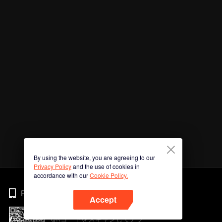
By using the website, you are agreeing to our
Privacy Policy
and the use of cookies in
accordance with our
Cookie Policy.
Phone
Accept
QRコードをスキャンしてアプ