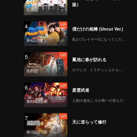
版）
《战至巅峰3》EP07海
全25話
外版（中）第2版
VIP
4
僕だけの相棒 (Uncut Ver.)
《战至巅峰3》EP07海
私のプレイヤー2になってください
第4話公開
外版（下）第1版
_39.mp4
VIP
5
鳳池に春が訪れる
VIP
《来场复盘局》EP07第
ロマンス · トラディショナル・コスチューム
全21話
1版（加更分类）
VIP
6
星雲武者
VIP
《谁是峡谷垫底王？》
人類の進化こそが唯一の答えだ
第235話公開
EP07 第1版（加更海外
版）_43
VIP
7
天に逆らって修行
《战至巅峰3》EP08海
第152話公開
外版（上）第1版