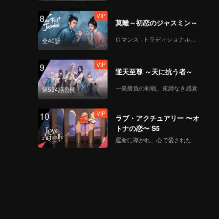
_44.mp4
VIP
8
莫離～初恋のジャスミン～
《战至巅峰3》EP08海
ロマンス · トラディショナル・コスチューム
全40話
外版（中）第1版
_45.mp4
VIP
9
逆天至尊 ～天に抗う者～
《战至巅峰3》EP08海
一発勝負の剣戟、束縛なき感覚
第534話公開
外版（下）第1版
_46.mp4
VIP
10
ラブ・アクチュアリー 〜オ
トナの恋〜 S5
VIP
《来场复盘局》EP08第
運命に導かれ、心で愛された
1版（加更分类）
VIP
《谁是峡谷垫底王？》
EP08第1版（加更海外
版）