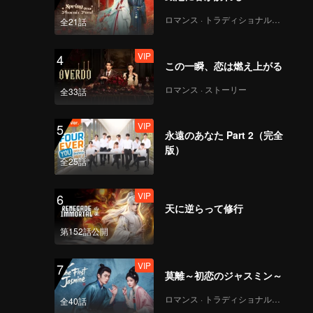
VIP
《谁是峡谷垫底王？》
ロマンス · トラディショナル・コスチューム
全21話
EP07 第1版（加更海外
版）_43
VIP
4
この一瞬、恋は燃え上がる
《战至巅峰3》EP08海
ロマンス · ストーリー
全33話
外版（上）第1版
_44.mp4
VIP
5
永遠のあなた Part 2（完全
版）
《战至巅峰3》EP08海
全25話
外版（中）第1版
_45.mp4
VIP
6
天に逆らって修行
《战至巅峰3》EP08海
第152話公開
外版（下）第1版
_46.mp4
VIP
7
莫離～初恋のジャスミン～
VIP
《来场复盘局》EP08第
ロマンス · トラディショナル・コスチューム
全40話
1版（加更分类）