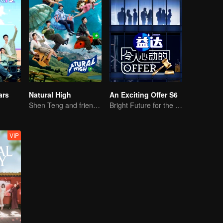
ars
Natural High
An Exciting Offer S6
Shen Teng and friends' happy outing
Bright Future for the Youth
VIP