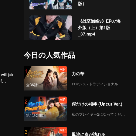
版）
《战至巅峰3》EP07海
外版（上）第1版
_37.mp4
《战至巅峰3》EP07海
今日の人気作品
外版（中）第2版
VIP
1
力の華
ill join
f
《战至巅峰3》EP07海
ロマンス · トラディショナル・コスチューム
全36話
外版（下）第1版
_39.mp4
VIP
2
僕だけの相棒 (Uncut Ver.)
VIP
《来场复盘局》EP07第
私のプレイヤー2になってください
第4話公開
1版（加更分类）
VIP
3
鳳池に春が訪れる