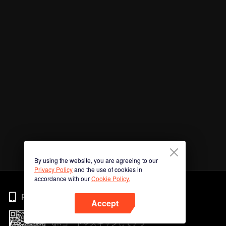
By using the website, you are agreeing to our
Privacy Policy
and the use of cookies in
accordance with our
Cookie Policy.
Phone
Accept
QRコードをスキャンしてアプ