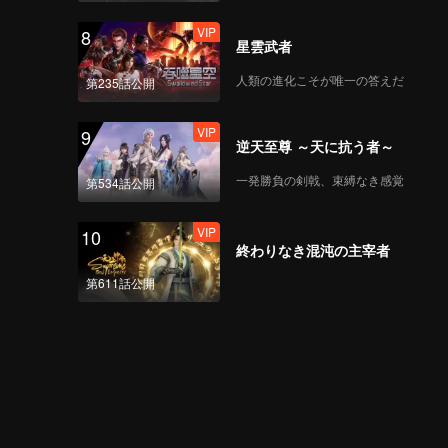
VIP
8
星雲武者
VIP
《谁是峡谷垫底王？》
人類の進化こそが唯一の答えだ
第235話公開
EP08第1版（加更海外
版）
VIP
9
逆天至尊 ～天に抗う者～
《战至巅峰3》EP09海
一発勝負の剣戟、束縛なき感覚
第534話公開
外版（上）第1版
_50.mp4
VIP
10
終わりなき混沌の主宰者
《战至巅峰3》EP09海
第611話公開
外版（中）第1版
_51.mp4
《战至巅峰3》EP09海
外版（下）第3版