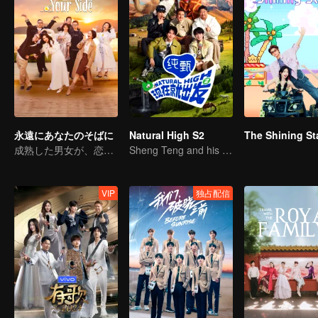
永遠にあなたのそばに
Natural High S2
The Shining St
成熟した男女が、恋愛リアリティ番組に果敢に挑む
Sheng Teng and his friends come back with high spirits
VIP
独占配信