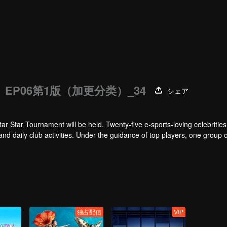
EP06第1版（加更分类）_34
シェア
tar Star Tournament will be held. Twenty-five e-sports-loving celebrities w
 and daily club activities. Under the guidance of top players, one group o
Tournament.
独占配信
VIP