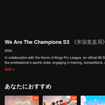
We Are The Champions S3
《来场复盘局》
2024
In collaboration with the Honor of Kings Pro League, an official All-S
five professional e-sports clubs, engaging in training, competitions,
celebrities will win the championship in the first-ever All-Star Star 
展開
あなたにおすすめ
VIP
VIP