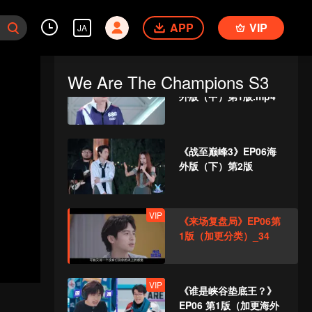
《战至巅峰3》EP06海
APP
外版（上）第1版.mp4
VIP
JA
We Are The Champions S3
《战至巅峰3》EP06海
外版（中）第1版.mp4
《战至巅峰3》EP06海
外版（下）第2版
VIP
《来场复盘局》EP06第
1版（加更分类）_34
VIP
《谁是峡谷垫底王？》
EP06 第1版（加更海外