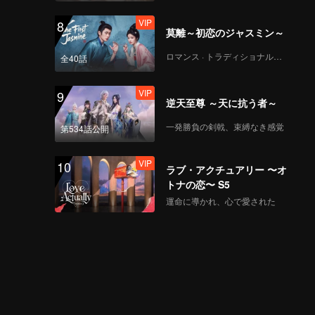
VIP
8
莫離～初恋のジャスミン～
ロマンス · トラディショナル・コスチューム
全40話
VIP
9
逆天至尊 ～天に抗う者～
一発勝負の剣戟、束縛なき感覚
第534話公開
VIP
10
ラブ・アクチュアリー 〜オ
トナの恋〜 S5
運命に導かれ、心で愛された