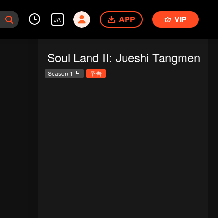
APP
VIP
JA
Soul Land II: Jueshi Tangmen
Season 1
予告