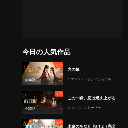
今日の人気作品
VIP
1
力の華
ロマンス · トラディショナル・コスチューム
全36話
VIP
2
この一瞬、恋は燃え上がる
ロマンス · ストーリー
全33話
VIP
3
永遠のあなた Part 2（完全