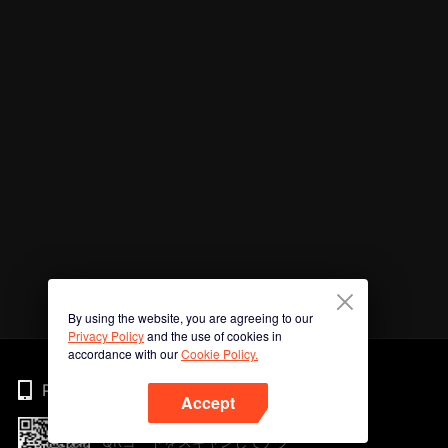
By using the website, you are agreeing to our
Privacy Policy
and the use of cookies in
accordance with our
Cookie Policy.
Phone
Accept
QRコードをスキャンしてアプ