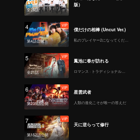
版）
全25話
VIP
4
僕だけの相棒 (Uncut Ver.)
私のプレイヤー2になってください
第4話公開
VIP
5
鳳池に春が訪れる
ロマンス · トラディショナル・コスチューム
全21話
VIP
6
星雲武者
人類の進化こそが唯一の答えだ
第235話公開
VIP
7
天に逆らって修行
第152話公開