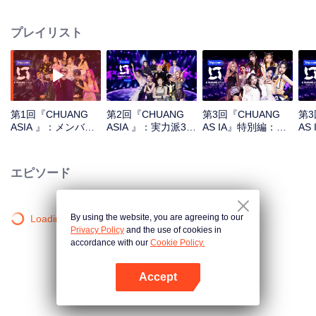
若者を集めて、彼女たちに文化交流と協力の舞台を提供します。その狙いは
若者の多様な活力と個性を示すことです。早くて私達と一緒にWeTVで女の
プレイリスト
子たちを応援しましょう！
第1回『CHUANG
第2回『CHUANG
第3回『CHUANG
第3
ASIA 』：メンバー
ASIA 』：実力派3人
AS IA』特別編：第
AS
初披露 初公演で人
のボーカル対決！
一段階のグループ分
回 
気沸騰！
け
エピソード
By using the website, you are agreeing to our
Loading…
Privacy Policy
and the use of cookies in
accordance with our
Cookie Policy.
Accept
Appを開く