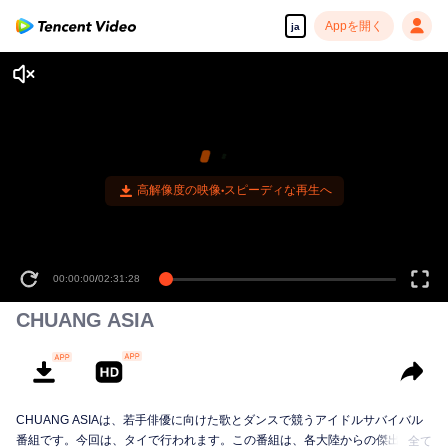
Appを開く
ja
高解像度の映像•スピーディな再生へ
00:00:00
/
02:31:28
CHUANG ASIA
CHUANG ASIAは、若手俳優に向けた歌とダンスで競うアイドルサバイバル
番組です。今回は、タイで行われます。この番組は、各大陸からの傑出した
全て