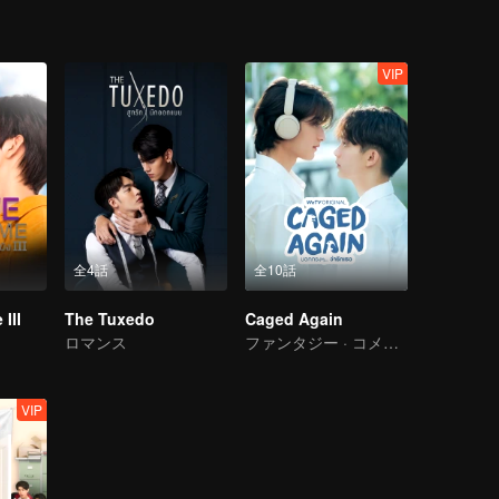
VIP
全4話
全10話
III
The Tuxedo
Caged Again
ロマンス
ファンタジー · コメディー
VIP