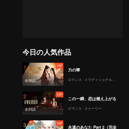
今日の人気作品
VIP
1
力の華
ロマンス · トラディショナル・コスチューム
全36話
VIP
2
この一瞬、恋は燃え上がる
ロマンス · ストーリー
全33話
VIP
3
永遠のあなた Part 2（完全