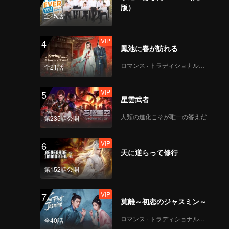
版）
全25話
VIP
4
鳳池に春が訪れる
ロマンス · トラディショナル・コスチューム
全21話
VIP
5
星雲武者
人類の進化こそが唯一の答えだ
第235話公開
VIP
6
天に逆らって修行
第152話公開
VIP
7
莫離～初恋のジャスミン～
ロマンス · トラディショナル・コスチューム
全40話