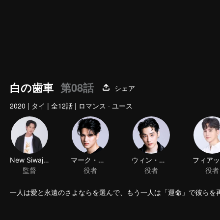
白の歯車
第08話
シェア
2020
|
タイ
|
全12話
|
ロマンス · ユース
New Siwaj Sawatmaneekul
マーク・パーフン・チヤチャルーン
ウィン・パウィン・クーラカーラニャウィット
監督
役者
役者
一人は愛と永遠のさよならを選んで、もう一人は「運命」で彼らを