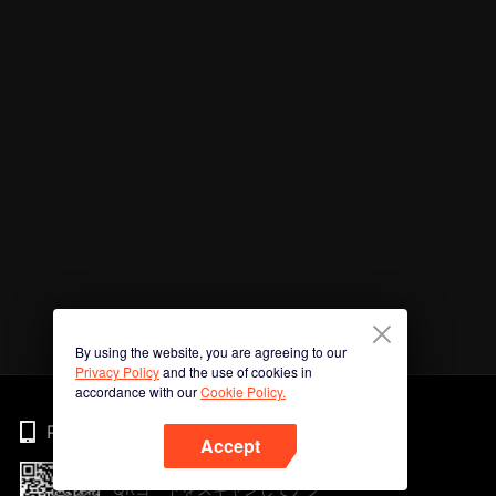
By using the website, you are agreeing to our
Privacy Policy
and the use of cookies in
accordance with our
Cookie Policy.
Phone
Accept
QRコードをスキャンしてアプ