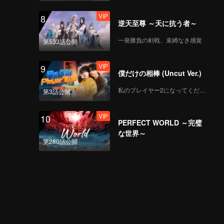
VIP
8
逆天至尊 ～天に抗う者～
一発勝負の剣戟、束縛なき感覚
第533話公開
VIP
9
僕だけの相棒 (Uncut Ver.)
私のプレイヤー2になってください
第3話公開
VIP
10
PERFECT WORLD ～完璧
な世界～
第280話公開