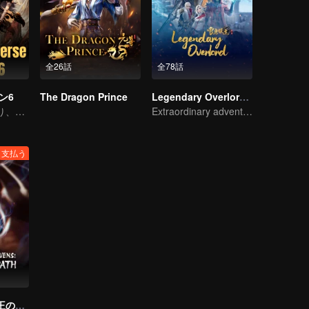
全26話
全78話
ン6
The Dragon Prince
Legendary Overlord S2
林琅天を打ち破り、頂点に立つ。
Extraordinary adventure, a teenager reborn from adversity.
支払う
天を覆う者〜帝王の道〜