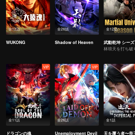
全12話
全26話
全12話
WUKONG
Shadow of Heaven
武動乾坤 シーズ
VIP
VIP
全11話
全26話
全1話
ドラゴンの魂
Unemployment Devil