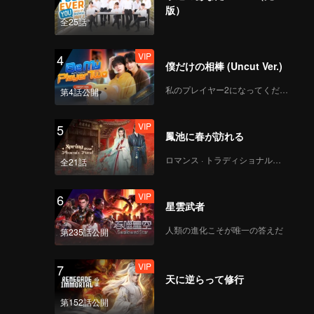
版）
全25話
VIP
4
僕だけの相棒 (Uncut Ver.)
私のプレイヤー2になってください
第4話公開
VIP
5
鳳池に春が訪れる
ロマンス · トラディショナル・コスチューム
全21話
VIP
6
星雲武者
人類の進化こそが唯一の答えだ
第235話公開
VIP
7
天に逆らって修行
第152話公開