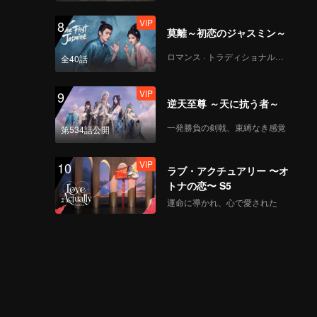
VIP
8
莫離～初恋のジャスミン～
ロマンス · トラディショナル・コスチューム
全40話
VIP
9
逆天至尊 ～天に抗う者～
一発勝負の剣戟、束縛なき感覚
第534話公開
VIP
10
ラブ・アクチュアリー 〜オ
トナの恋〜 S5
運命に導かれ、心で愛された