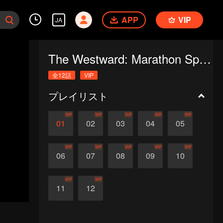
APP
VIP
JA
The Westward: Marathon Special
全12話
VIP
プレイリスト
VIP
VIP
VIP
VIP
VIP
01
02
03
04
05
VIP
VIP
VIP
VIP
VIP
06
07
08
09
10
VIP
VIP
11
12