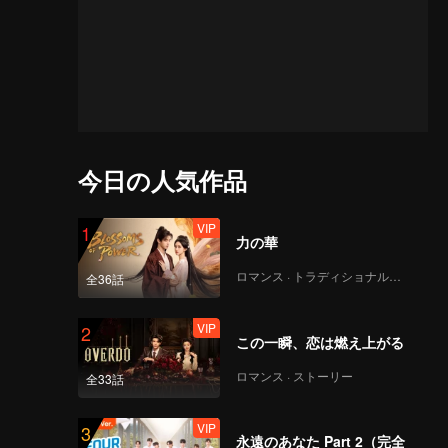
今日の人気作品
VIP
1
力の華
ロマンス · トラディショナル・コスチューム
全36話
VIP
2
この一瞬、恋は燃え上がる
ロマンス · ストーリー
全33話
VIP
3
永遠のあなた Part 2（完全