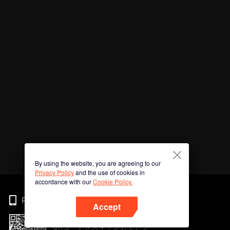
By using the website, you are agreeing to our
Privacy Policy
and the use of cookies in
accordance with our
Cookie Policy.
Phone
Accept
QRコードをスキャンしてアプ