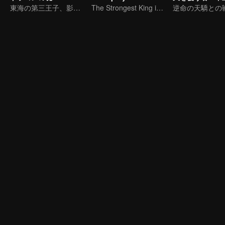
東海の第三王子、影の哪吒に死を乞う
The Strongest King in the Demon World Suddenly Gets Laid Off?