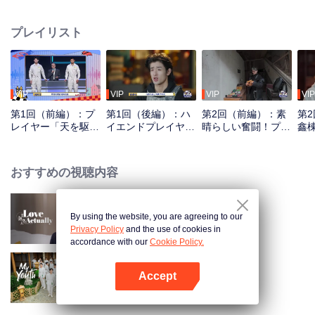
た超ハイレベルな"隠れ屋"プレイヤーたちが、驚異の手工スキル・身体能力・
頭脳を駆使し、多種多様なハンター団の網羅的捜索をかわしていく。
プレイリスト
VIP
VIP
VIP
VIP
第1回（前編）：プ
第1回（後編）：ハ
第2回（前編）：素
第
レイヤー「天を駆け
イエンドプレイヤー
晴らしい奮闘！プレ
鑫
地を巡る」、かくれ
の究極隠れ身、張鑫
イヤーは手掘りのト
を
んぼバトル開幕
棟がメンタル崩壊
イレに身を潜める？
を
おすすめの視聴内容
By using the website, you are agreeing to our
Love actually
Privacy Policy
and the use of cookies in
accordance with our
Cookie Policy.
Accept
My Youth ～少年たちの旅～
Appを開く