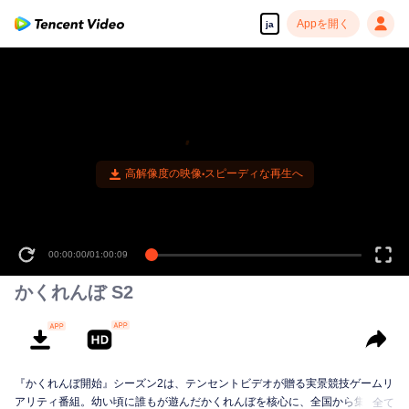
Appを開く
ja
高解像度の映像•スピーディな再生へ
00:00:00
/
01:00:09
かくれんぼ S2
『かくれんぼ開始』シーズン2は、テンセントビデオが贈る実景競技ゲームリ
アリティ番組。幼い頃に誰もが遊んだかくれんぼを核心に、全国から集まっ
全て