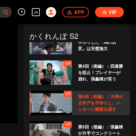
VIP
第3回（後編）：手積み
APP
煉瓦の壁？張鑫棟の暗
VIP
JA
闇探索は罠にはまっ
た！
かくれんぼ S2
VIP
第4回（前編）：大神が
手作りした「馬のお
尻」は完璧無欠
VIP
第4回（後編）：四連勝
を阻止！プレイヤーが
崩れ、張鑫棟が笑う
VIP
第5回（前編）：大神が
古井戸を手作りし、ハ
ンターに難題を課す
VIP
第5回（後編）：張鑫棟
が片手でコンクリート