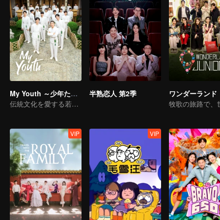
My Youth ～少年たちの旅～
半熟恋人 第2季
伝統文化を愛する若者たち、登場！
VIP
VIP