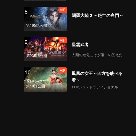
VIP
8
闘羅大陸 2 ～絶世の唐門～
第165話公開
VIP
9
星雲武者
人類の進化こそが唯一の答えだ
第235話公開
VIP
10
鳳凰の女王～四方を統べる
者～
第10話公開
ロマンス · トラディショナル・コスチューム · ファンタジー