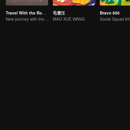
Travel With the Royal Family
毛雪汪
Bravo 650
New journey with the queen and concubines
MAO XUE WANG