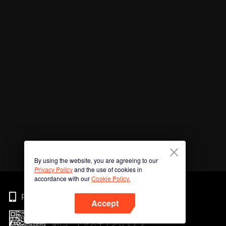
By using the website, you are agreeing to our
Privacy Policy
and the use of cookies in
accordance with our
Cookie Policy.
Phone
Accept
QRコードをスキャンしてアプ