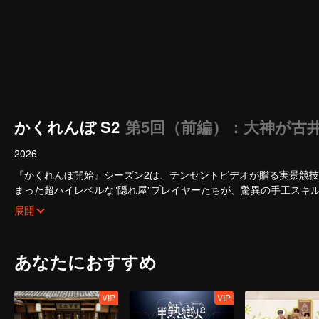
かくれんぼ S2
第5回（前編）：大神が古
2026
『かくれんぼ開始』シーズン2は、テンセントビデオが贈る実景競
まった超ハイレベルな"隠れ屋"プレイヤーたちが、驚異の手工スキ
く。
展開
あなたにおすすめ
VIP
VIP