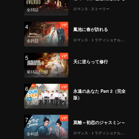
VIP
第8回（前編）：かくれ
ロマンス · ストーリー
全33話
んぼ決勝戦、全員で
「生き埋め」
VIP
4
鳳池に春が訪れる
VIP
第8回（後編）：かくれ
ロマンス · トラディショナル・コスチューム
全21話
んぼの王誕生！張鑫
棟、最後の一秒で防壁
VIP
5
を破る
天に逆らって修行
VIP
番外編：「玄人」プレ
第153話公開
イヤーによる対決！パ
ルクールの達人がその
VIP
6
場で崩壊
永遠のあなた Part 2（完全
版）
全25話
VIP
7
莫離～初恋のジャスミン～
ロマンス · トラディショナル・コスチューム
全40話