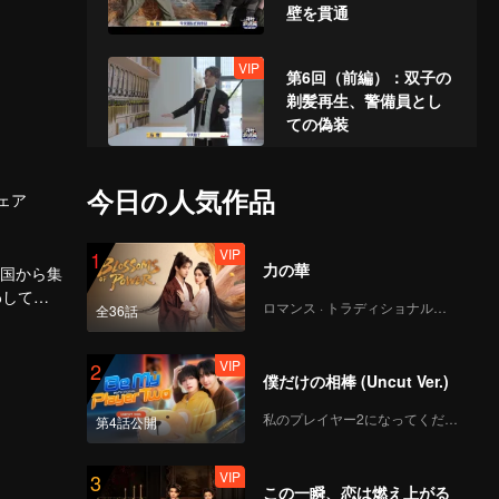
壁を貫通
VIP
第6回（前編）：双子の
剃髪再生、警備員とし
ての偽装
VIP
第6回（後編）： 全滅
今日の人気作品
ェア
の危機？50体の「魔
丸」ハンターが場を駆
VIP
1
け巡る
力の華
全国から集
VIP
わしてい
第7回（前編）：復活
ロマンス · トラディショナル・コスチューム
全36話
戦！萌え系女子が電気
溶接で宇宙服を手作り
VIP
2
僕だけの相棒 (Uncut Ver.)
VIP
第7回（後編）：張鑫棟
私のプレイヤー2になってください
第4話公開
が片手で鉄板をめくり
プレイヤーを捕らえ、
VIP
3
観客を震撼させる
この一瞬、恋は燃え上がる