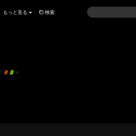
もっと見る
|
検索
480P
1.0X
JA