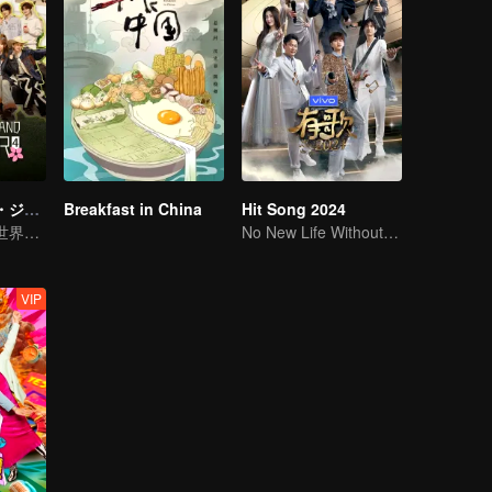
ワンダーランド・ジュニア S4
Breakfast in China
Hit Song 2024
牧歌の旅路で、世界と出会う
No New Life Without New Songs
VIP