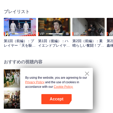
た超ハイレベルな"隠れ屋"プレイヤーたちが、驚異の手工スキル・身体能力・
頭脳を駆使し、多種多様なハンター団の網羅的捜索をかわしていく。
プレイリスト
VIP
VIP
VIP
VIP
第1回（前編）：プ
第1回（後編）：ハ
第2回（前編）：素
第
レイヤー「天を駆け
イエンドプレイヤー
晴らしい奮闘！プレ
鑫
地を巡る」、かくれ
の究極隠れ身、張鑫
イヤーは手掘りのト
を
んぼバトル開幕
棟がメンタル崩壊
イレに身を潜める？
を
おすすめの視聴内容
By using the website, you are agreeing to our
My Youth ～少年たちの旅～
Privacy Policy
and the use of cookies in
accordance with our
Cookie Policy.
Accept
ワンダーランド・ジュニア S4
Appを開く