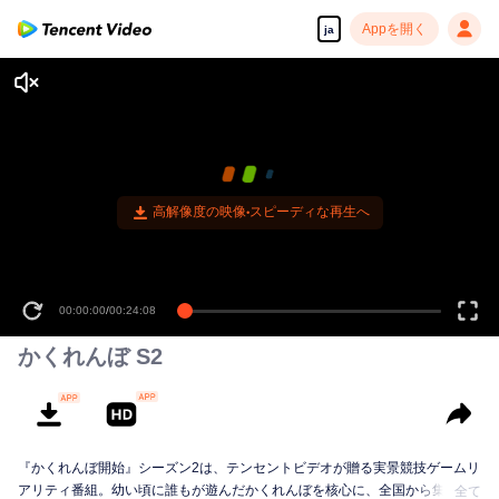
Appを開く
ja
高解像度の映像•スピーディな再生へ
00:00:00
/
00:24:08
かくれんぼ S2
『かくれんぼ開始』シーズン2は、テンセントビデオが贈る実景競技ゲームリ
アリティ番組。幼い頃に誰もが遊んだかくれんぼを核心に、全国から集まっ
全て