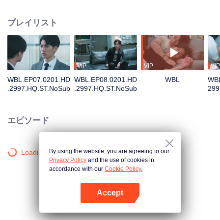
れる会社であるため、誰も自分の仕事を心配している。たとえ責任者は買収
側が簡単に人事を異動しないと言っても、本当に一人も削減しないと保証で
プレイリスト
きない。さらに整合に派遣されている担当者は人を殺してもまばたきもしな
いような冷酷な人だと聞いて、もっと心配することになる。 シュウ・ショイ
ツは怒り目で、気楽ようなコウ・シトクに睨んでいて、五年の間に、二人の
男の子が男に成長した。シュウ・ショイツは若い時の軽はずみの感情を十分
に認識できて、负けず嫌いな彼は気がないなら、別れると決めた。五年後、
VIP
VIP
VIP
二人は意外に出会えて、シュウ・ショイツは買収側の会社の代表となってい
WBL.EP07.0201.HD
WBL.EP08.0201.HD
WBL
WBL
る。良心がなく悪意に捨てられて、いつもの第二位は逆襲を決定して、学業
.2997.HQ.ST.NoSub
.2997.HQ.ST.NoSub
299
で勝てないかもしれないが、仕事上では、彼に買収側の誇りというものを教
8
える！
エピソード
By using the website, you are agreeing to our
Loading…
Privacy Policy
and the use of cookies in
accordance with our
Cookie Policy.
Accept
Appを開く