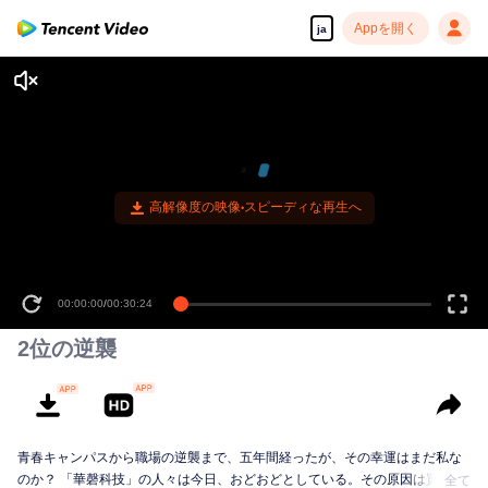
Appを開く
ja
高解像度の映像•スピーディな再生へ
00:00:00
/
00:30:24
2位の逆襲
青春キャンパスから職場の逆襲まで、五年間経ったが、その幸運はまだ私な
のか？ 「華磬科技」の人々は今日、おどおどとしている。その原因は買収さ
全て