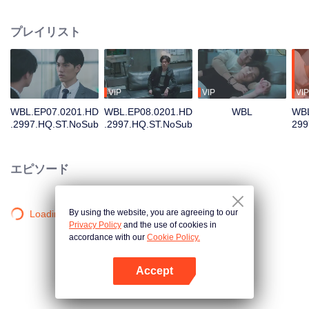
れる会社であるため、誰も自分の仕事を心配している。たとえ責任者は買収
側が簡単に人事を異動しないと言っても、本当に一人も削減しないと保証で
プレイリスト
きない。さらに整合に派遣されている担当者は人を殺してもまばたきもしな
いような冷酷な人だと聞いて、もっと心配することになる。 シュウ・ショイ
ツは怒り目で、気楽ようなコウ・シトクに睨んでいて、五年の間に、二人の
男の子が男に成長した。シュウ・ショイツは若い時の軽はずみの感情を十分
に認識できて、负けず嫌いな彼は気がないなら、別れると決めた。五年後、
VIP
VIP
VIP
二人は意外に出会えて、シュウ・ショイツは買収側の会社の代表となってい
WBL.EP07.0201.HD
WBL.EP08.0201.HD
WBL
WBL
る。良心がなく悪意に捨てられて、いつもの第二位は逆襲を決定して、学業
.2997.HQ.ST.NoSub
.2997.HQ.ST.NoSub
299
で勝てないかもしれないが、仕事上では、彼に買収側の誇りというものを教
8
える！
エピソード
By using the website, you are agreeing to our
Loading…
Privacy Policy
and the use of cookies in
accordance with our
Cookie Policy.
Accept
Appを開く