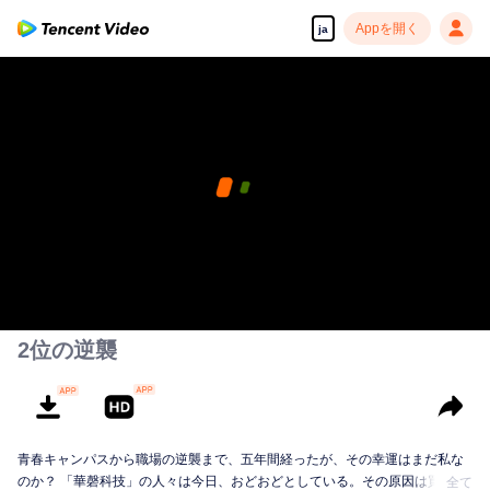
Appを開く
ja
2位の逆襲
青春キャンパスから職場の逆襲まで、五年間経ったが、その幸運はまだ私な
のか？ 「華磬科技」の人々は今日、おどおどとしている。その原因は買収さ
全て