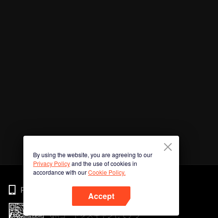
By using the website, you are agreeing to our
Privacy Policy
and the use of cookies in
accordance with our
Cookie Policy.
Phone
Accept
QRコードをスキャンしてアプ