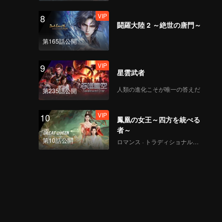
VIP
8
闘羅大陸 2 ～絶世の唐門～
第165話公開
VIP
9
星雲武者
人類の進化こそが唯一の答えだ
第235話公開
VIP
10
鳳凰の女王～四方を統べる
者～
第10話公開
ロマンス · トラディショナル・コスチューム · ファンタジー