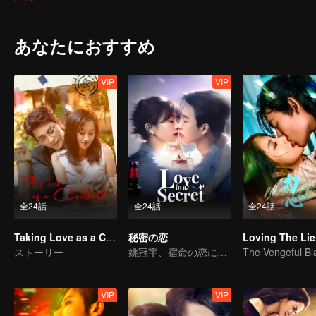
あなたにおすすめ
VIP
VIP
全24話
全24話
全24話
Taking Love as a Contract
秘密の恋
Loving The Lie
ストーリー
姚冠宇、宿命の恋に揺れる
VIP
VIP