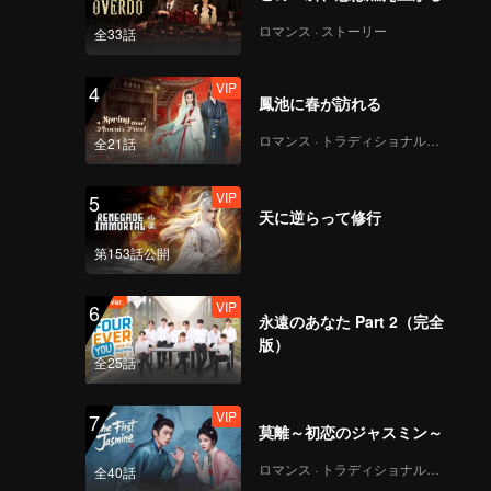
ロマンス · ストーリー
全33話
VIP
4
鳳池に春が訪れる
ロマンス · トラディショナル・コスチューム
全21話
VIP
5
天に逆らって修行
第153話公開
VIP
6
永遠のあなた Part 2（完全
版）
全25話
VIP
7
莫離～初恋のジャスミン～
ロマンス · トラディショナル・コスチューム
全40話