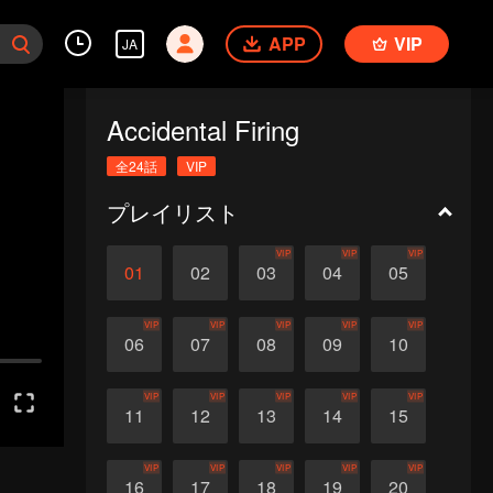
APP
VIP
JA
Accidental Firing
全24話
VIP
プレイリスト
VIP
VIP
VIP
01
02
03
04
05
VIP
VIP
VIP
VIP
VIP
06
07
08
09
10
VIP
VIP
VIP
VIP
VIP
11
12
13
14
15
VIP
VIP
VIP
VIP
VIP
16
17
18
19
20