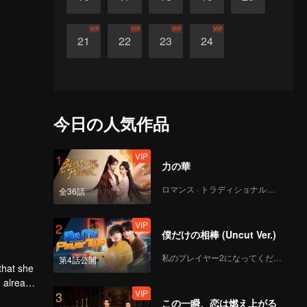
VIP
VIP
VIP
VIP
21
22
23
24
今日の人気作品
VIP
1
力の華
ロマンス · トラディショナル・コスチューム
全36話
VIP
2
僕だけの相棒 (Uncut Ver.)
私のプレイヤー2になってください
第4話公開
that she
d already
VIP
3
この一瞬、恋は燃え上がる