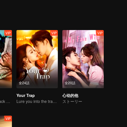
VIP
VIP
VIP
全24話
全20話
Your Trap
心动的他
The Vengeful Black Lotus Falls for the Rogue Young Master
Lure you into the trap with love as bait
ストーリー
VIP