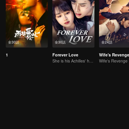
全30話
全30話
全24話
1
Forever Love
Wife's Reveng
She is his Achilles' heel and his armor
Wife's Revenge