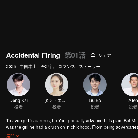
Accidental Firing
第01話
シェア
2025
|
中国本土
|
全24話
|
ロマンス · ストーリー
Deng Kai
タン・エンエン
Liu Bo
Allen
役者
役者
役者
役者
To avenge his parents, Lu Yan gradually advanced his plan. But Mu 
was the girl he had a crush on in childhood. From being adversarie
seen through all their moves...
展開