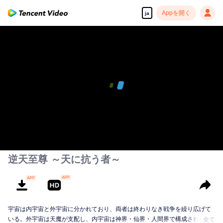
Appを開く
ja
逆天至尊 ～天に抗う者～
宇宙は内宇宙と外宇宙に分かれており、両者は終わりなき戦争を繰り広げて
いる。外宇宙は天魔が支配し、内宇宙は神界・仙界・人間界で構成されてい
全て