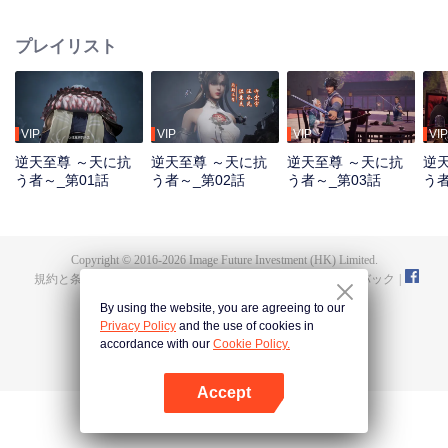
る。 神界の支配者である紅蒙至尊は、最強の実力と万法を操る能力を有して
いたが、慈悲深く公平な君主でもあった。しかし、外宇宙の侵攻の中で混沌
プレイリスト
至尊と始元至尊の裏切りによって命を落とし、万世輪廻の呪いをも受けてし
まう。家族や部下を失い、国を奪われ、最も愛していた弟子・霊霞天尊まで
もが背を向ける。その後、輪廻するたびに滅門の憂き目に遭いながらも、最
後の生で澹雲として生まれ変わる。 望月鎮・澹家の若旦那である澹雲は、結
婚式の当日に許嫁の不倫を目撃し、死の寸前に追い込まれたことで前世の記
VIP
VIP
VIP
VIP
憶を覚醒させる。紅蒙神体を得た彼は、落ちこぼれから絶対的な天才へと生
逆天至尊 ～天に抗
逆天至尊 ～天に抗
逆天至尊 ～天に抗
逆
まれ変わり、前世の功法で急成長を遂げ、家の仇を討った後、皇甫聖宗に入
う者～_第01話
う者～_第02話
う者～_第03話
う者
門する。失われた神器、旧縁、そして神界を揺るがした裏切りの真実――。
澹雲は果たしてすべてを取り戻し、最後の勝者となれるのか。
Copyright © 2016-
2026
Image Future Investment (HK) Limited.
規約と条件
|
プライバシーポリシー
|
Cookie Policy
|
フィードバック
|
@
TencentVideo
By using the website, you are agreeing to our
Privacy Policy
and the use of cookies in
accordance with our
Cookie Policy.
Accept
Appを開く