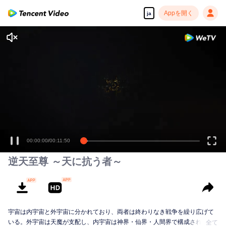
Appを開く
ja
00:00:00
/
00:11:50
逆天至尊 ～天に抗う者～
宇宙は内宇宙と外宇宙に分かれており、両者は終わりなき戦争を繰り広げて
いる。外宇宙は天魔が支配し、内宇宙は神界・仙界・人間界で構成されてい
全て