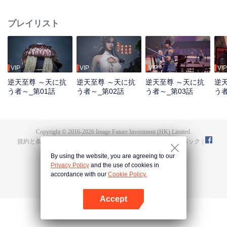
る。 神界の支配者である紅蒙至尊は、最強の実力と万法を操る能力を有して
いたが、慈悲深く公平な君主でもあった。しかし、外宇宙の侵攻の中で混沌
プレイリスト
至尊と始元至尊の裏切りによって命を落とし、万世輪廻の呪いをも受けてし
まう。家族や部下を失い、国を奪われ、最も愛していた弟子・霊霞天尊まで
もが背を向ける。その後、輪廻するたびに滅門の憂き目に遭いながらも、最
後の生で澹雲として生まれ変わる。 望月鎮・澹家の若旦那である澹雲は、結
婚式の当日に許嫁の不倫を目撃し、死の寸前に追い込まれたことで前世の記
VIP
VIP
VIP
VIP
憶を覚醒させる。紅蒙神体を得た彼は、落ちこぼれから絶対的な天才へと生
逆天至尊 ～天に抗
逆天至尊 ～天に抗
逆天至尊 ～天に抗
逆
まれ変わり、前世の功法で急成長を遂げ、家の仇を討った後、皇甫聖宗に入
う者～_第01話
う者～_第02話
う者～_第03話
う者
門する。失われた神器、旧縁、そして神界を揺るがした裏切りの真実――。
澹雲は果たしてすべてを取り戻し、最後の勝者となれるのか。
Copyright © 2016-
2026
Image Future Investment (HK) Limited.
規約と条件
|
プライバシーポリシー
|
Cookie Policy
|
フィードバック
|
@
TencentVideo
By using the website, you are agreeing to our
Privacy Policy
and the use of cookies in
accordance with our
Cookie Policy.
Accept
Appを開く