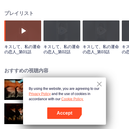
プレイリスト
キスして、私の運命
キスして、私の運命
キスして、私の運命
キ
の恋人_第01話
の恋人_第02話
の恋人_第03話
の恋
おすすめの視聴内容
By using the website, you are agreeing to our
行方不明の妻に縛られて
Privacy Policy
and the use of cookies in
accordance with our
Cookie Policy.
Accept
旦那様、私を愛してください
Appを開く