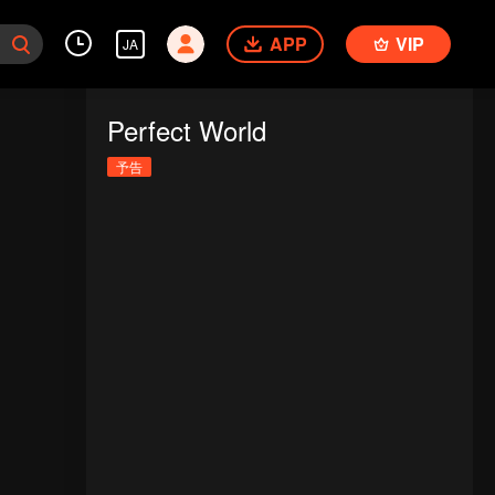
APP
VIP
JA
Perfect World
予告