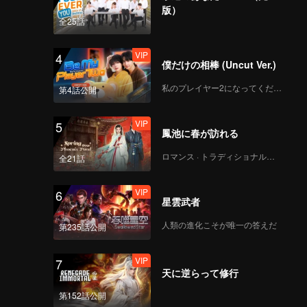
版）
全25話
VIP
4
僕だけの相棒 (Uncut Ver.)
私のプレイヤー2になってください
第4話公開
VIP
5
鳳池に春が訪れる
ロマンス · トラディショナル・コスチューム
全21話
VIP
6
星雲武者
人類の進化こそが唯一の答えだ
第235話公開
VIP
7
天に逆らって修行
第152話公開