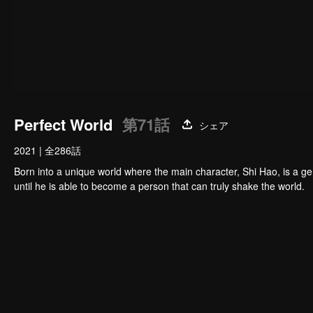
Perfect World
第71話
シェア
2021
|
全286話
Born into a unique world where the main character, Shi Hao, is a g
until he is able to become a person that can truly shake the world.