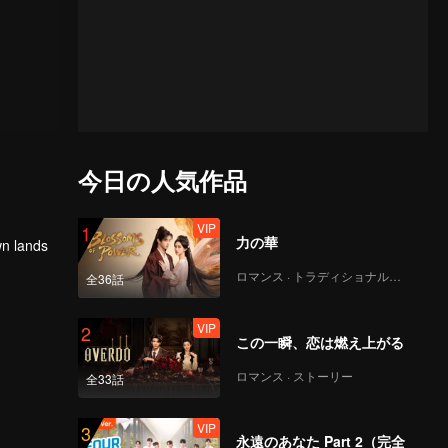
今日の人気作品
VIP
1
力の華
wn lands
ロマンス · トラディショナル・コスチューム
全36話
VIP
2
この一瞬、恋は燃え上がる
ロマンス · ストーリー
全33話
VIP
3
永遠のあなた Part 2（完全