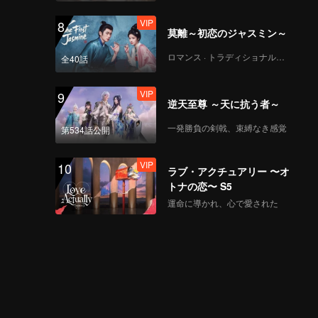
VIP
8
莫離～初恋のジャスミン～
ロマンス · トラディショナル・コスチューム
全40話
VIP
9
逆天至尊 ～天に抗う者～
一発勝負の剣戟、束縛なき感覚
第534話公開
VIP
10
ラブ・アクチュアリー 〜オ
トナの恋〜 S5
運命に導かれ、心で愛された