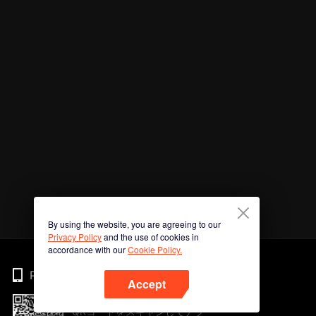
By using the website, you are agreeing to our
Privacy Policy
and the use of cookies in
accordance with our
Cookie Policy.
Phone
Accept
QRコードをスキャンしてアプ