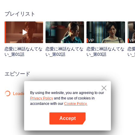
る。結婚そのものを否定しているわけではなく、真実の愛と心からの伴侶以
外には決して妥協しないという意思の表れだ。心の奥底では、純粋な恋愛と
プレイリスト
意味ある結婚にずっと憧れを抱き続けてきた。 何韓と出会った当初は、誤解
や印象の衝突から始まった二人。しかし愛を育み、キャリアの試練を乗り越
え、人生を変える決断を共にする中で、互いがずっと求めていた存在だと気
付いていく。現実の壁を乗り越えた末、二人は結婚という新たな一歩を踏み
出すことにした。 一方、林展翹の親友たちもそれぞれの人生の選択をし、や
VIP
VIP
がて自分に最もふさわしい幸せを見つけていく。彼女たちは最終的に、愛と
恋愛に神話なんてな
恋愛に神話なんてな
恋愛に神話なんてな
恋
結婚の真の意味を理解し、簡素ながら喜びに満ち、平凡ながら心豊かな人生
い_第01話
い_第02話
い_第03話
い_
を歩み始めるのであった。
エピソード
By using the website, you are agreeing to our
Loading…
Privacy Policy
and the use of cookies in
accordance with our
Cookie Policy.
Accept
Appを開く