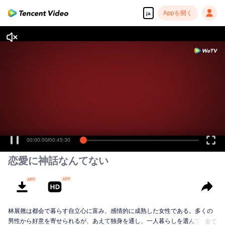
Appを開く
ja
00:00:00
/
00:45:30
恋愛に神話なんてない
林展翹は都会で暮らす自立心に富み、感情的に成熟した女性である。多くの
男性から好意を寄せられるが、あえて独身を通し、一人暮らしを選んでい
全て