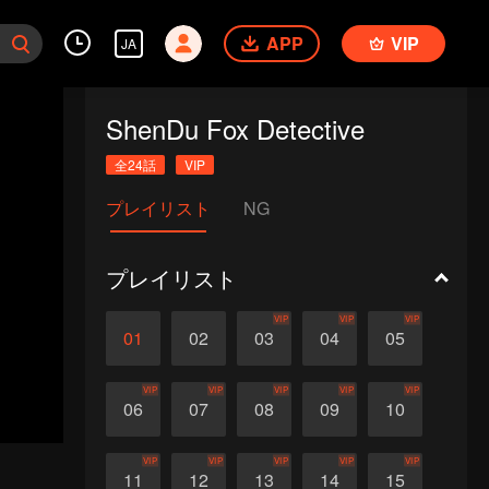
APP
VIP
JA
ShenDu Fox Detective
全24話
VIP
プレイリスト
NG
プレイリスト
VIP
VIP
VIP
01
02
03
04
05
VIP
VIP
VIP
VIP
VIP
06
07
08
09
10
VIP
VIP
VIP
VIP
VIP
11
12
13
14
15