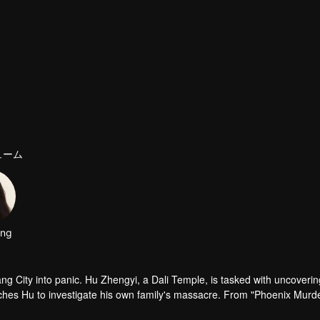
ューム
eng
City into panic. Hu Zhengyi, a Dali Temple, is tasked with uncoverin
ches Hu to investigate his own family's massacre. From "Phoenix Murde
tual suspicion to life-and-death allies in their pursuit of justice.