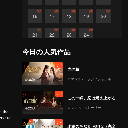
VIP
VIP
VIP
VIP
VIP
16
17
18
19
20
VIP
VIP
VIP
VIP
21
22
23
24
今日の人気作品
VIP
1
力の華
ロマンス · トラディショナル・コスチューム
全36話
VIP
2
この一瞬、恋は燃え上がる
ロマンス · ストーリー
全33話
g the
rs" to
VIP
3
永遠のあなた Part 2（完全