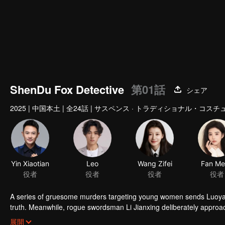
ShenDu Fox Detective
第01話
シェア
2025
|
中国本土
|
全24話
|
サスペンス · トラディショナル・コスチ
Yin Xiaotian
Leo
Wang Zifei
Fan M
役者
役者
役者
役者
A series of gruesome murders targeting young women sends Luoyang 
truth. Meanwhile, rogue swordsman Li Jianxing deliberately approa
"Puppet Brides," the duo navigates surreal cases, transforming from mu
展開