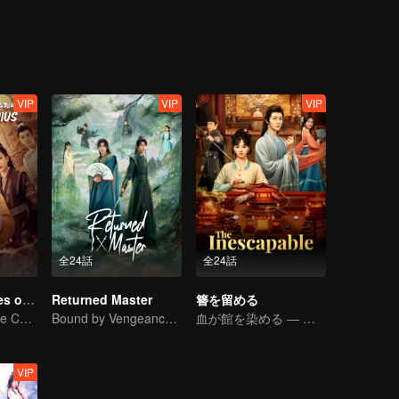
VIP
VIP
VIP
全24話
全24話
Mysterious Tales of Chang'An
Returned Master
簪を留める
Frequent Strange Cases in Chang'an! Only For The Daring People
Bound by Vengeance, Entwined by Fate
血が館を染める ― 入った者は二度と戻らぬ。
VIP