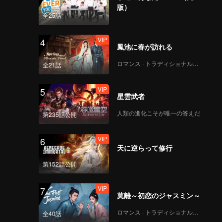
版）
全25話
VIP
4
鳳池に春が訪れる
ロマンス · トラディショナル・コスチューム
全21話
VIP
5
星雲武者
人類の進化こそが唯一の答えだ
第235話公開
VIP
6
天に逆らって修行
第152話公開
VIP
7
莫離～初恋のジャスミン～
ロマンス · トラディショナル・コスチューム
全40話