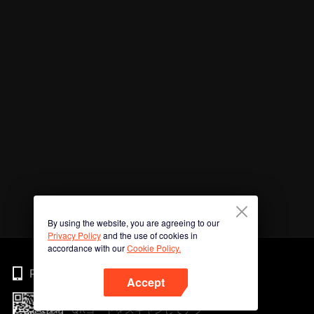
By using the website, you are agreeing to our
Privacy Policy
and the use of cookies in
accordance with our
Cookie Policy.
Phone
Accept
QRコードをスキャンしてアプ