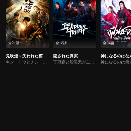
全21話
全12話
全24話
鬼吹燈～失われた棺の謎～
隠された真実
キン・トウとチン・キョウオン探険の旅を始めた
丁冠森と殷昊天が主演するこのハードボイルドな犯罪スリラーは、長年埋もれていた未解決事件を軸に展開する。
神になるのは簡