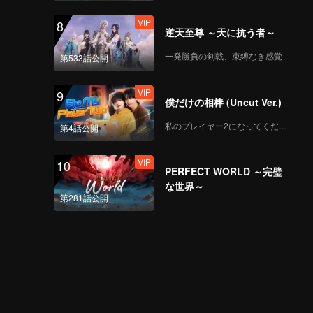
VIP
8
逆天至尊 ～天に抗う者～
一発勝負の剣戟、束縛なき感覚
第533話公開
VIP
9
僕だけの相棒 (Uncut Ver.)
私のプレイヤー2になってください
第4話公開
VIP
10
PERFECT WORLD ～完璧
な世界～
第281話公開