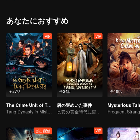
あなたにおすすめ
VIP
VIP
全27話
全24話
全18話
The Crime Unit of Tang Dynasty
唐の謎めいた事件
Tang Dynasty in Mist: Crack the Serial Killings!
長安の黄金時代に潜む闇の真実を暴く
独占配信
VIP