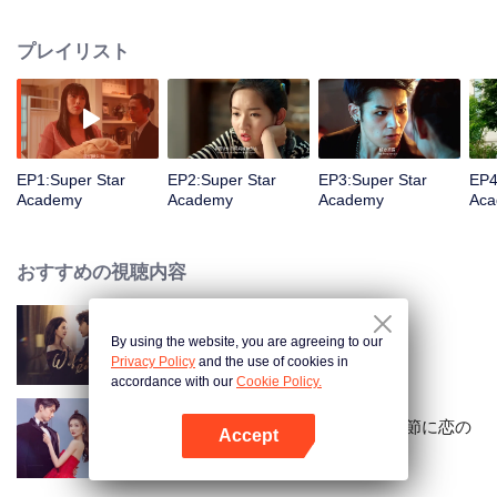
気がない星座で、ライオン、天秤、巨蟹は抜群の能力で社会の上流階級を占
めている。妊娠を准備している夫婦がいる、未来の生活条件を改善するため
プレイリスト
に、天秤座の子供を産むつもりで、天秤座の超强情なソーシャル能力で家庭
全体を1つの階級に升格させたかったが、妻の早産のせいで、1人のおとめ座
の女の子を生んだ。彼女は小さい時からいじめされれきたが、ある日、処女
座の超能力に目覚めた女の子は、「超星学园」に入学することになった。し
かし、入学するや否や、女の子は世界で最も裕福な財閥の息子と奇妙な関係
を始めた......
EP1:Super Star
EP2:Super Star
EP3:Super Star
EP4
Academy
Academy
Academy
Ac
おすすめの視聴内容
By using the website, you are agreeing to our
Wife's Revenge
Privacy Policy
and the use of cookies in
accordance with our
Cookie Policy.
ラブ・シィーナァリィ～恋の季節に恋の
Accept
景色～
Appを開く