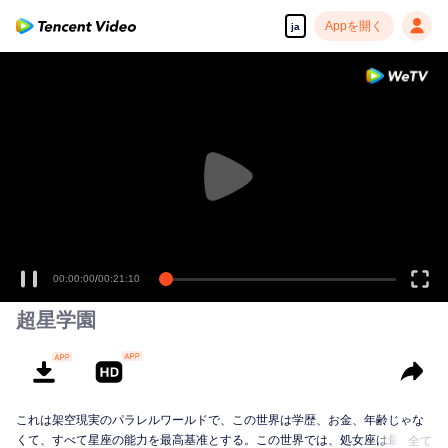
Appを開く
ja
00:00:00
/
00:21:10
超星学園
これは架空現実のパラレルワールドで、この世界は学歴、お金、年齢じゃな
くて、すべて星座の能力を最高基准とする。この世界では、処女座は最も人
全て