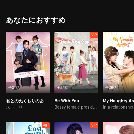
となるのか？
あなたにおすすめ
VIP
全31話
全24話
全26話
君とのぬくもりのある時間
Be With You
ストーリー
Bossy female president flirts with arrogant childe.
VIP
VIP