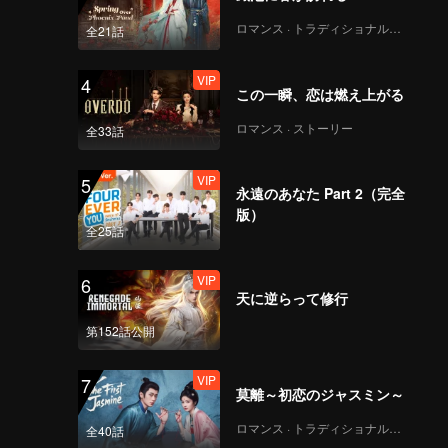
ロマンス · トラディショナル・コスチューム
全21話
VIP
4
この一瞬、恋は燃え上がる
ロマンス · ストーリー
全33話
VIP
5
永遠のあなた Part 2（完全
版）
全25話
VIP
6
天に逆らって修行
第152話公開
VIP
7
莫離～初恋のジャスミン～
ロマンス · トラディショナル・コスチューム
全40話