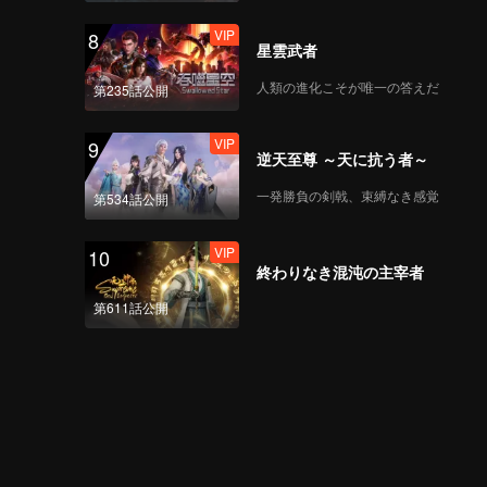
VIP
8
星雲武者
人類の進化こそが唯一の答えだ
第235話公開
VIP
9
逆天至尊 ～天に抗う者～
一発勝負の剣戟、束縛なき感覚
第534話公開
VIP
10
終わりなき混沌の主宰者
第611話公開