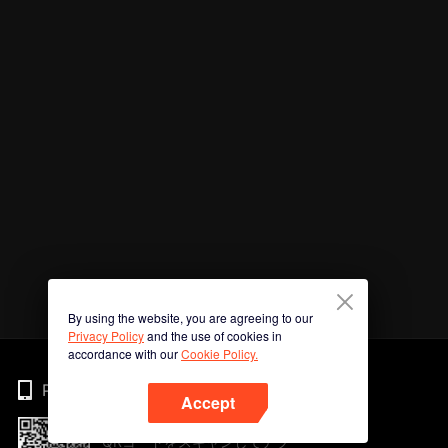
By using the website, you are agreeing to our
Privacy Policy
and the use of cookies in
accordance with our
Cookie Policy.
Phone
Accept
QRコードをスキャンしてアプ