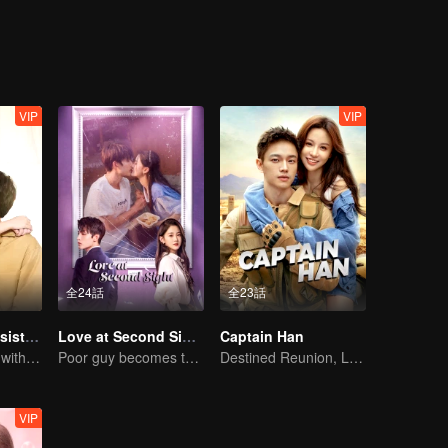
VIP
VIP
全24話
全23話
My Naughty Assistant
Love at Second Sight
Captain Han
In a relationship with an idol
Poor guy becomes the domineering CEO and pursues his first love
Destined Reunion, Love in the Rainforest
VIP