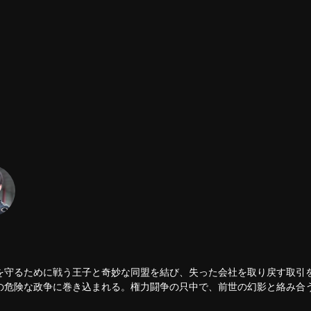
を守るために戦う王子と奇妙な同盟を結び、失った会社を取り戻す取引
の危険な政争に巻き込まれる。権力闘争の只中で、前世の幻影と絡み合
る。しかし、この絆は運命を解き放つ鍵となるのか、それとも逃れられ