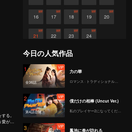
VIP
VIP
VIP
VIP
VIP
16
17
18
19
20
VIP
VIP
VIP
VIP
21
22
23
24
今日の人気作品
VIP
1
力の華
ロマンス · トラディショナル・コスチューム
全36話
VIP
2
僕だけの相棒 (Uncut Ver.)
私のプレイヤー2になってください
第4話公開
をする。
う愛が芽
VIP
3
ない呪い
鳳池に春が訪れる