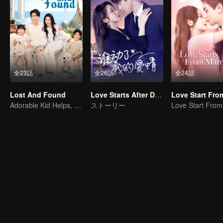
全23話
全26話
全24話
Lost And Found
Love Starts After Divorce
Adorable Kid Helps, Dad Steps Up
ストーリー