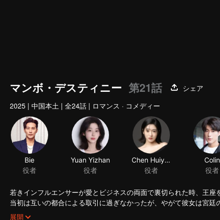
マンボ・デスティニー
第21話
シェア
2025
|
中国本土
|
全24話
|
ロマンス · コメディー
Bie
Yuan Yizhan
Chen Huiyan
Colin
役者
役者
役者
役者
若きインフルエンサーが愛とビジネスの両面で裏切られた時、王座
当初は互いの都合による取引に過ぎなかったが、やがて彼女は宮廷
生える——二人の魂がはるか昔から結ばれていたことが明らかにな
展開