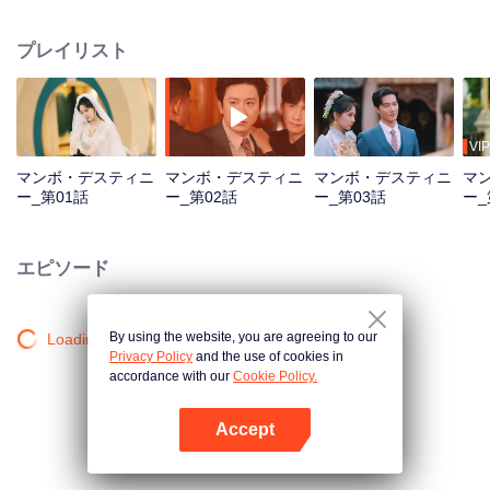
は互いの都合による取引に過ぎなかったが、やがて彼女は宮廷の危険な政争
に巻き込まれる。権力闘争の只中で、前世の幻影と絡み合う愛が芽生える
プレイリスト
——二人の魂がはるか昔から結ばれていたことが明らかになる。しかし、こ
の絆は運命を解き放つ鍵となるのか、それとも逃れられない呪いとなるの
か？
VIP
マンボ・デスティニ
マンボ・デスティニ
マンボ・デスティニ
マ
ー_第01話
ー_第02話
ー_第03話
ー_
エピソード
By using the website, you are agreeing to our
Loading…
Privacy Policy
and the use of cookies in
accordance with our
Cookie Policy.
Accept
Appを開く