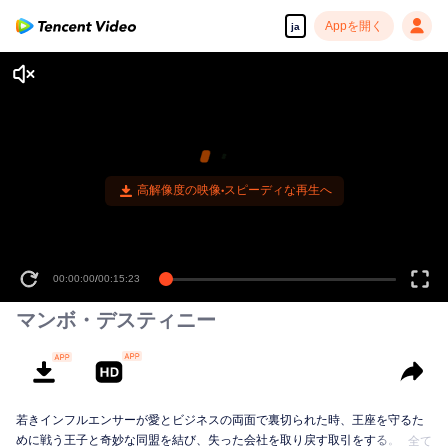
Appを開く
ja
00:00:00
/
00:15:23
マンボ・デスティニー
若きインフルエンサーが愛とビジネスの両面で裏切られた時、王座を守るた
めに戦う王子と奇妙な同盟を結び、失った会社を取り戻す取引をする。当初
全て