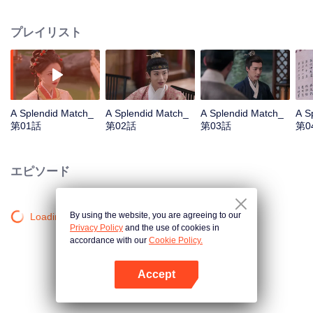
女は伝統に従うことを拒み、自身の愛情観を貫き通す。しかし、それぞれ異
なる未来を提示する複数の男性が彼女の人生に入り込んだ時、顧錦昭は誰を
プレイリスト
選ぶのだろうか？
A Splendid Match_
A Splendid Match_
A Splendid Match_
A S
第01話
第02話
第03話
第0
エピソード
By using the website, you are agreeing to our
Loading…
Privacy Policy
and the use of cookies in
accordance with our
Cookie Policy.
Accept
Appを開く