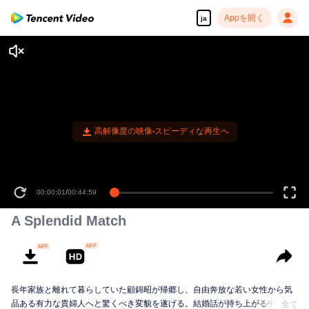
Appを開く
ja
A Splendid Match
長年家族と離れて暮らしていた顧錦昭が帰郷し、自由奔放な若い女性から気
品ある有力な貴婦人へと驚くべき変貌を遂げる。結婚話が持ち上がる中、彼
全て