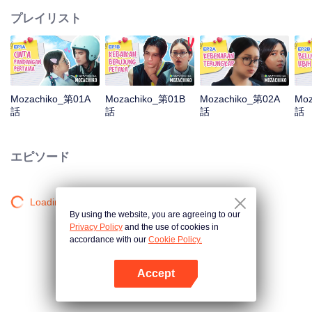
プレイリスト
Mozachiko_第01A
Mozachiko_第01B
Mozachiko_第02A
Moz
話
話
話
話
エピソード
Loading…
By using the website, you are agreeing to our
Privacy Policy
and the use of cookies in
accordance with our
Cookie Policy.
Accept
Appを開く