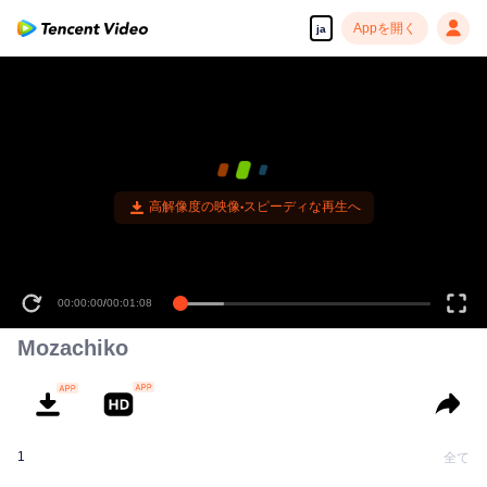
Appを開く
ja
高解像度の映像•スピーディな再生へ
00:00:00
/
00:01:08
Mozachiko
1
全て