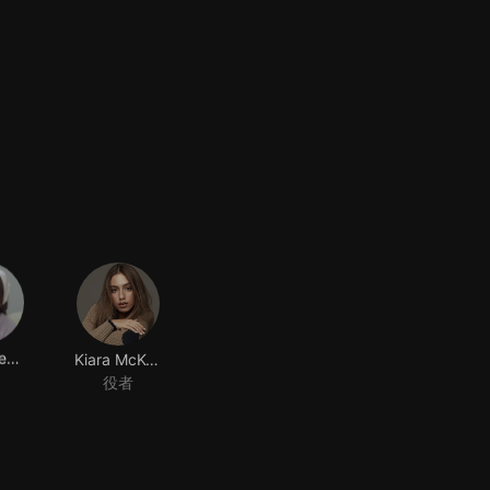
Keisya Levronka
Kiara McKenna
役者