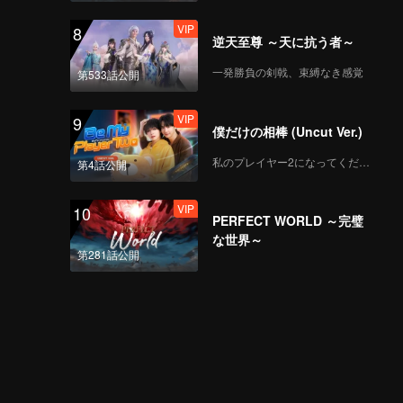
VIP
8
逆天至尊 ～天に抗う者～
一発勝負の剣戟、束縛なき感覚
第533話公開
VIP
Mozachiko_第07A話
VIP
9
僕だけの相棒 (Uncut Ver.)
私のプレイヤー2になってください
第4話公開
VIP
Mozachiko_第07B話
VIP
10
PERFECT WORLD ～完璧
な世界～
第281話公開
VIP
Mozachiko_第08A話
VIP
Mozachiko_第08B話