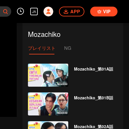
APP
VIP
JA
Mozachiko
プレイリスト
NG
Mozachiko_第01A話
Mozachiko_第01B話
Mozachiko_第02A話