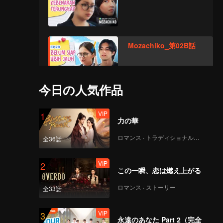
Mozachiko_第02B話
今日の人気作品
VIP
Mozachiko_第03A話
VIP
1
力の華
ロマンス · トラディショナル・コスチューム
全36話
VIP
Mozachiko_第03B話
VIP
2
この一瞬、恋は燃え上がる
ロマンス · ストーリー
全33話
VIP
Mozachiko_第04A話
VIP
3
永遠のあなた Part 2（完全