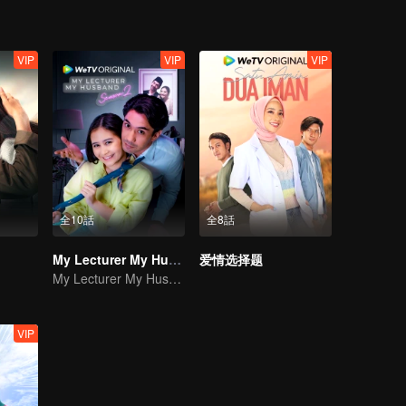
VIP
VIP
VIP
全10話
全8話
My Lecturer My Husband
爱情选择题
My Lecturer My Husband
VIP