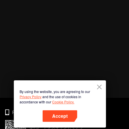
By using the website, you are agreeing to our
Privacy Policy
and the use of cookies in
accordance with our
Cookie Policy.
Phone
Accept
QRコードをスキャンしてアプ