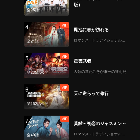
版）
全25話
VIP
Mozachiko_第04B話
VIP
4
鳳池に春が訪れる
ロマンス · トラディショナル・コスチューム
全21話
VIP
Mozachiko_第05A話
VIP
5
星雲武者
人類の進化こそが唯一の答えだ
第235話公開
VIP
莫扎与琪歌B_05
VIP
6
天に逆らって修行
第152話公開
VIP
Mozachiko_第06A話
VIP
7
莫離～初恋のジャスミン～
ロマンス · トラディショナル・コスチューム
全40話
VIP
Mozachiko_第06B話