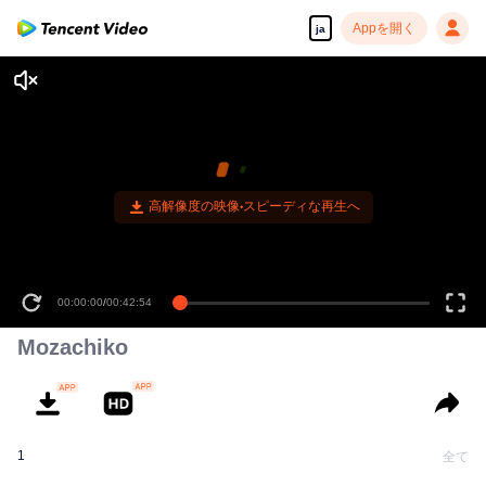
Appを開く
ja
高解像度の映像•スピーディな再生へ
00:00:00
/
00:42:54
Mozachiko
1
全て