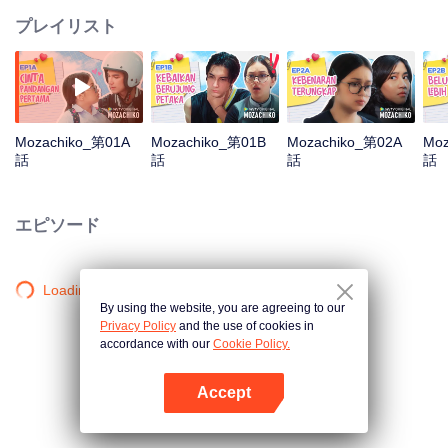
プレイリスト
Mozachiko_第01A
Mozachiko_第01B
Mozachiko_第02A
Moz
話
話
話
話
エピソード
Loading…
By using the website, you are agreeing to our
Privacy Policy
and the use of cookies in
accordance with our
Cookie Policy.
Accept
Appを開く